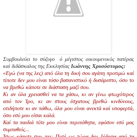
Συμβουλεύει το
σύζυγο
ό μέγιστος οικουμενικός πατέρας
καί διδάσκαλος της Εκκλησίας
Ιωάννης Χρυσόστομος:
«Εγώ (να της λες) από όλα τη δική σου αγάπη προτιμώ καί
τίποτε δεν μου είναι τόσο βασανιστικό ή δυσάρεστο, όσο το
να βρεθώ κάποτε σε διάσταση μαζί σου.
Κι αν όλα χρειασθεί να τα χάσω, κι αν γίνω φτωχότερος
από τον Ίρο, κι αν στους έσχατους βρεθώ κινδύνους,
οτιδήποτε κι αν πάθω, όλα μου είναι ανεκτά καί υποφερτά,
όσο εσύ μου είσαι καλά.
Καί τα παιδιά τότε μου είναι περιπόθητα, εφόσον εσύ μας
συμπαθείς...
Ίσως κάποτε σου πει: Ποτέ ως τώρα δεν ξόδεψα από τα