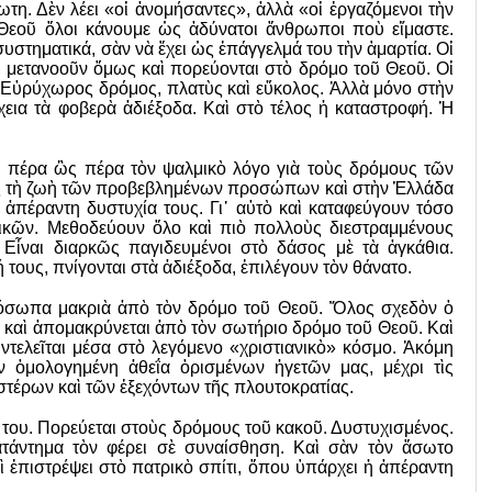
η. Δὲν λέει «οἱ ἀνομήσαν­τες», ἀλλὰ «οἱ ἐργαζόμενοι τὴν
 Θεοῦ ὅλοι κάνουμε ὡς ἀδύνατοι ἄνθρωποι ποὺ εἴμαστε.
υστηματικά, σὰν νὰ ἔχει ὡς ἐπάγγελμά του τὴν ἁμαρτία. Οἱ
, μετανοοῦν ὅμως καὶ πορεύονται στὸ δρόμο τοῦ Θεοῦ. Οἱ
 Εὐρύχωρος δρόμος, πλατὺς καὶ εὔκολος. Ἀλλὰ μόνο στὴν
χεια τὰ φοβερὰ ἀδιέξοδα. Καὶ στὸ τέλος ἡ καταστροφή. Ἡ
ι πέρα ὣς πέρα τὸν ψαλμικὸ λόγο γιὰ τοὺς δρόμους τῶν
ὶς τὴ ζωὴ τῶν προβεβλημένων προσώπων καὶ στὴν Ἑλλάδα
 ἀπέραντη δυστυχία τους. Γι᾿ αὐτὸ καὶ καταφεύγουν τόσο
ικῶν. Μεθοδεύουν ὅλο καὶ πιὸ πολλοὺς διεστραμμένους
Εἶναι διαρκῶς παγιδευμένοι στὸ δάσος μὲ τὰ ἀγκάθια.
τους, πνίγονται στὰ ἀδιέξοδα, ἐπιλέγουν τὸν θάνατο.
ρόσωπα μακριὰ ἀπὸ τὸν δρόμο τοῦ Θεοῦ. Ὅλος σχεδὸν ὁ
α καὶ ἀπομακρύνεται ἀπὸ τὸν σωτήριο δρόμο τοῦ Θεοῦ. Καὶ
ντελεῖται ­μέσα στὸ λεγόμενο «χριστιανικὸ» κόσμο. Ἀ­κόμη
 ὁμολογημένη ἀθεΐα ὁρισμένων ἡγετῶν μας, μέχρι τὶς
τέρων καὶ τῶν ἐξεχόντων τῆς πλουτοκρατίας.
ς του. Πορεύεται στοὺς δρόμους τοῦ κακοῦ. Δυστυχισμένος.
ατάντημα τὸν φέρει σὲ συναίσθηση. Καὶ σὰν τὸν ἄσωτο
 ἐπιστρέψει στὸ πατρικὸ σπίτι, ὅπου ὑπάρχει ἡ ἀπέραν­τη