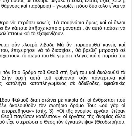
χι δάσος μὲ δένδρα μεγάλα (πεῦκα, ἔλατα, ὀξιὲς κ.τ.λ.),
θάμνους καὶ παρόμοια) – γνωρίζει πόσο δύσκολο εἶναι νὰ
ερο νὰ περάσει κανείς. Τὰ πουρ­­νάρια ὅμως καὶ οἱ ἄλλοι
κι ἂν κάποτε ὑπῆρχε κάποιο μονοπάτι, ἂν αὐτὸ παύσει νὰ
καλύπτουν καὶ τὸ ἐξαφανίζουν.
ται σὰν χλοερὸ λιβάδι. Μὰ ἂν παρασυρθεῖ κανεὶς καὶ
ου, ἐπιχειρήσει νὰ τὸ διασχίσει, θὰ βρεθεῖ μπροστὰ σὲ
χιστοῦν, τὸ σῶμα του θὰ γεμίσει πληγὲς καὶ ἡ πορεία του
ι τὸν ἴσιο δρόμο τοῦ Θεοῦ στὴ ζωή του καὶ ἀκολουθεῖ τὰ
. Στὴν ἀρχὴ αὐτὰ τοῦ φαίνονται σὰν πάντερπνα καὶ
ς καταλήγει καταπληγωμένος σὲ ἀδιέξοδες, ἐφιαλτικὲς
118ου Ψαλμοῦ διαπιστώνει μὲ πικρία ὅτι οἱ ἄνθρωποι ποὺ
δὲν ἀκολουθοῦν τὸν σωτήριο δρόμο Του: «οὐ γὰρ οἱ
 ἐπορεύθησαν» (στίχ. 3). «Οἱ τῆς ἀνομίας ἐργάται ἑτέραν
 Θεοῦ παγεῖσαν κατέλιπον»· οἱ ἐργάτες τῆς ἀνομίας ἄλλο
ποὺ εἶχε στερεώσει ὁ Θεὸς τὸν ἐγκατέλειψαν (Θεοδωρήτου,