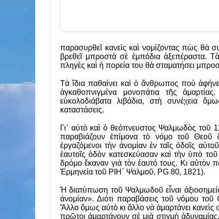
παρασυρθεῖ κανεὶς καὶ νομίζοντας πὼς θὰ συν
βρεθεῖ μπροστὰ σὲ ἐμπόδια ἀξεπέραστα. Τὰ
πληγὲς καὶ ἡ πορεία του θὰ σταματήσει μπροσ
Τὰ ἴδια παθαίνει καὶ ὁ ἄνθρωπος ποὺ ἀφήνε
ἀγκαθοπνιγμένα μονοπάτια τῆς ἁμαρτίας
εὐκολοδιάβατα λιβάδια, στὴ συνέχεια ὅμω
καταστάσεις.
Γι᾿ αὐτὸ καὶ ὁ θεόπνευστος Ψαλμω­δὸς τοῦ 
παραβιάζουν ἐπίμονα τὸ νόμο τοῦ Θεοῦ 
ἐργαζόμενοι τὴν ἀνομίαν ἐν ταῖς ὁδοῖς αὐτοῦ
ἑαυτοῖς ὁδὸν κατεσκεύασαν καὶ τὴν ὑπὸ τοῦ
δρόμο ἔκαναν γιὰ τὸν ἑαυτό τους. Κι αὐτὸν 
Ἑρμηνεία τοῦ ΡΙΗ΄ Ψαλμοῦ, PG 80, 1821).
Ἡ διατύπωση τοῦ Ψαλμωδοῦ εἶναι ἀξιοσημείωτ
ἀνομίαν». Διότι παραβάσεις τοῦ νόμου τοῦ
Ἄλλο ὅμως αὐτὸ κι ἄλλο νὰ ἁμαρτάνει κανεὶς σ
πρῶτοι ἁμαρτάνουν σὲ μιὰ στιγμὴ ἀδυναμίας