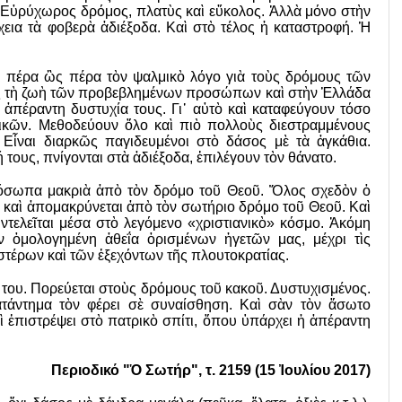
 Εὐρύχωρος δρόμος, πλατὺς καὶ εὔκολος. Ἀλλὰ μόνο στὴν
χεια τὰ φοβερὰ ἀδιέξοδα. Καὶ στὸ τέλος ἡ καταστροφή. Ἡ
ι πέρα ὣς πέρα τὸν ψαλμικὸ λόγο γιὰ τοὺς δρόμους τῶν
ὶς τὴ ζωὴ τῶν προβεβλημένων προσώπων καὶ στὴν Ἑλλάδα
 ἀπέραντη δυστυχία τους. Γι᾿ αὐτὸ καὶ καταφεύγουν τόσο
ικῶν. Μεθοδεύουν ὅλο καὶ πιὸ πολλοὺς διεστραμμένους
Εἶναι διαρκῶς παγιδευμένοι στὸ δάσος μὲ τὰ ἀγκάθια.
τους, πνίγονται στὰ ἀδιέξοδα, ἐπιλέγουν τὸν θάνατο.
ρόσωπα μακριὰ ἀπὸ τὸν δρόμο τοῦ Θεοῦ. Ὅλος σχεδὸν ὁ
α καὶ ἀπομακρύνεται ἀπὸ τὸν σωτήριο δρόμο τοῦ Θεοῦ. Καὶ
ντελεῖται ­μέσα στὸ λεγόμενο «χριστιανικὸ» κόσμο. Ἀ­κόμη
 ὁμολογημένη ἀθεΐα ὁρισμένων ἡγετῶν μας, μέχρι τὶς
τέρων καὶ τῶν ἐξεχόντων τῆς πλουτοκρατίας.
ς του. Πορεύεται στοὺς δρόμους τοῦ κακοῦ. Δυστυχισμένος.
ατάντημα τὸν φέρει σὲ συναίσθηση. Καὶ σὰν τὸν ἄσωτο
 ἐπιστρέψει στὸ πατρικὸ σπίτι, ὅπου ὑπάρχει ἡ ἀπέραν­τη
Περιοδικό "Ὁ Σωτήρ", τ. 2159 (15 Ἰουλίου 2017)