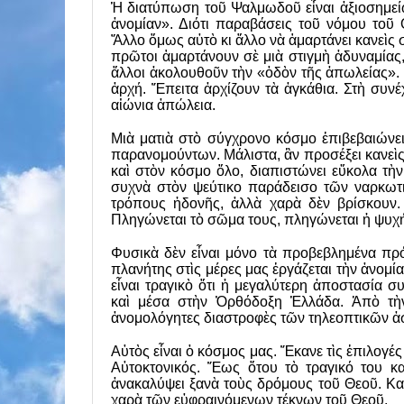
Ἡ διατύπωση τοῦ Ψαλμωδοῦ εἶναι ἀξιοσημείωτ
ἀνομίαν». Διότι παραβάσεις τοῦ νόμου τοῦ
Ἄλλο ὅμως αὐτὸ κι ἄλλο νὰ ἁμαρτάνει κανεὶς σ
πρῶτοι ἁμαρτάνουν σὲ μιὰ στιγμὴ ἀδυναμίας
ἄλλοι ἀκολουθοῦν τὴν «ὁδὸν τῆς ἀπωλείας».
ἀρχή. Ἔπειτα ἀρχίζουν τὰ ἀγκάθια. Στὴ συνέ
αἰώνια ἀπώλεια.
Μιὰ ματιὰ στὸ σύγχρονο κόσμο ἐπιβεβαιώνε
παρανομούντων. Μάλιστα, ἂν προσέξει κανε
καὶ στὸν κόσμο ὅλο, διαπιστώνει εὔκολα τὴν
συχνὰ στὸν ψεύτικο παράδεισο τῶν ναρκωτ
τρόπους ἡδονῆς, ἀλλὰ χαρὰ δὲν βρίσκουν. 
Πληγώνεται τὸ σῶμα τους, πληγώνεται ἡ ψυχή 
Φυσικὰ δὲν εἶναι μόνο τὰ προβεβλημένα π
πλανήτης στὶς μέρες μας ἐργάζεται τὴν ἀνομί
εἶναι τραγικὸ ὅτι ἡ μεγαλύτερη ἀποστασία συ
καὶ μέσα στὴν Ὀρθόδοξη Ἑλλάδα. Ἀπὸ τὴν
ἀνομολόγητες διαστροφὲς τῶν τηλεοπτικῶν ἀσ
Αὐτὸς εἶναι ὁ κόσμος μας. Ἔκανε τὶς ἐπιλογέ
Αὐτοκτονικός. Ἕως ὅτου τὸ τραγικό του κ
ἀνακαλύψει ξανὰ τοὺς δρόμους τοῦ Θεοῦ. Καὶ
χαρὰ τῶν εὐφραινόμενων τέκνων τοῦ Θεοῦ.