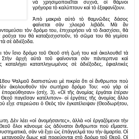
νὰ χρησιμοποιεῖται συχνά, οἱ θάμνοι
γρήγορα τὸ καλύπτουν καὶ τὸ ἐξαφανίζουν.
Ἀπὸ μακριὰ αὐτὸ τὸ θαμνῶδες δάσος
φαίνεται σὰν χλοερὸ λιβάδι. Μὰ ἂν
τομεύσει τὸν δρόμο του, ἐπιχειρήσει νὰ τὸ διασχίσει, θὰ
 ροῦχα του θὰ καταξεσχιστοῦν, τὸ σῶμα του θὰ γεμίσει
τὰ σὲ ἀδιέξοδα.
ι τὸν ἴσιο δρόμο τοῦ Θεοῦ στὴ ζωή του καὶ ἀκολουθεῖ τὰ
. Στὴν ἀρχὴ αὐτὰ τοῦ φαίνονται σὰν πάντερπνα καὶ
ς καταλήγει καταπληγωμένος σὲ ἀδιέξοδες, ἐφιαλτικὲς
118ου Ψαλμοῦ διαπιστώνει μὲ πικρία ὅτι οἱ ἄνθρωποι ποὺ
δὲν ἀκολουθοῦν τὸν σωτήριο δρόμο Του: «οὐ γὰρ οἱ
 ἐπορεύθησαν» (στίχ. 3). «Οἱ τῆς ἀνομίας ἐργάται ἑτέραν
 Θεοῦ παγεῖσαν κατέλιπον»· οἱ ἐργάτες τῆς ἀνομίας ἄλλο
ποὺ εἶχε στερεώσει ὁ Θεὸς τὸν ἐγκατέλειψαν (Θεοδωρήτου,
η. Δὲν λέει «οἱ ἀνομήσαν­τες», ἀλλὰ «οἱ ἐργαζόμενοι τὴν
 Θεοῦ ὅλοι κάνουμε ὡς ἀδύνατοι ἄνθρωποι ποὺ εἴμαστε.
υστηματικά, σὰν νὰ ἔχει ὡς ἐπάγγελμά του τὴν ἁμαρτία. Οἱ
, μετανοοῦν ὅμως καὶ πορεύονται στὸ δρόμο τοῦ Θεοῦ. Οἱ