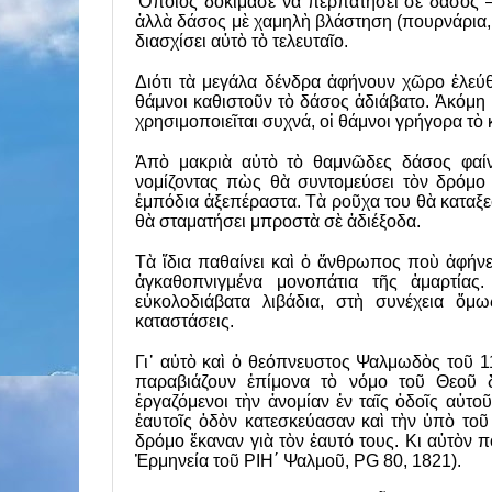
Ὅποιος δοκίμασε νὰ περπατήσει σὲ δάσος – ὄ
ἀλλὰ δάσος μὲ χαμηλὴ βλάστηση (πουρνάρια, 
διασχίσει αὐτὸ τὸ τελευταῖο.
Διότι τὰ μεγάλα δένδρα ἀφήνουν χῶ­ρο ἐλεύθ
θάμνοι καθιστοῦν τὸ δάσος ἀδιάβατο. Ἀκόμη 
χρησιμοποιεῖται συχνά, οἱ θάμνοι γρήγορα τὸ 
Ἀπὸ μακριὰ αὐτὸ τὸ θαμνῶδες δάσος φαίνε
νομίζοντας πὼς θὰ συντομεύσει τὸν δρόμο τ
ἐμπόδια ἀξεπέραστα. Τὰ ροῦχα του θὰ καταξεσ
θὰ σταματήσει μπροστὰ σὲ ἀδιέξοδα.
Τὰ ἴδια παθαίνει καὶ ὁ ἄνθρωπος ποὺ ἀφήνε
ἀγκαθοπνιγμένα μονοπάτια τῆς ἁμαρτίας
εὐκολοδιάβατα λιβάδια, στὴ συνέχεια ὅμω
καταστάσεις.
Γι᾿ αὐτὸ καὶ ὁ θεόπνευστος Ψαλμω­δὸς τοῦ 
παραβιάζουν ἐπίμονα τὸ νόμο τοῦ Θεοῦ 
ἐργαζόμενοι τὴν ἀνομίαν ἐν ταῖς ὁδοῖς αὐτοῦ
ἑαυτοῖς ὁδὸν κατεσκεύασαν καὶ τὴν ὑπὸ τοῦ
δρόμο ἔκαναν γιὰ τὸν ἑαυτό τους. Κι αὐτὸν 
Ἑρμηνεία τοῦ ΡΙΗ΄ Ψαλμοῦ, PG 80, 1821).