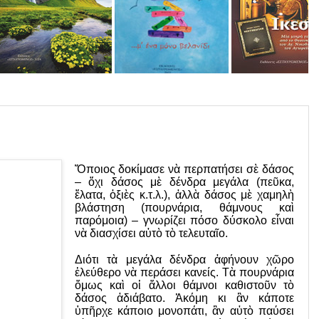
ΡΑΔΙΟΦΩΝΙΚΕΣ ΕΚΠΟΜΠΕΣ
ΒΙΝΤΕΟ
Ὅποιος δοκίμασε νὰ περπατήσει σὲ δάσος
– ὄχι δάσος μὲ δένδρα μεγάλα (πεῦκα,
ἔλατα, ὀξιὲς κ.τ.λ.), ἀλλὰ δάσος μὲ χαμηλὴ
βλάστηση (πουρνάρια, θάμνους καὶ
παρόμοια) – γνωρίζει πόσο δύσκολο εἶναι
νὰ διασχίσει αὐτὸ τὸ τελευταῖο.
Διότι τὰ μεγάλα δένδρα ἀφήνουν χῶ­ρο
ἐλεύθερο νὰ περάσει κανείς. Τὰ πουρ­­νάρια
ὅμως καὶ οἱ ἄλλοι θάμνοι καθιστοῦν τὸ
δάσος ἀδιάβατο. Ἀκόμη κι ἂν κάποτε
ὑπῆρχε κάποιο μονοπάτι, ἂν αὐτὸ παύσει