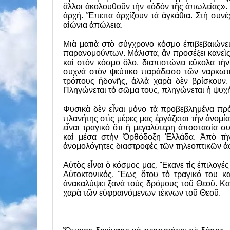
ἄλλοι ἀκολουθοῦν τὴν «ὁδὸν τῆς ἀπωλείας».
ἀρχή. Ἔπειτα ἀρχίζουν τὰ ἀγκάθια. Στὴ συνέ
αἰώνια ἀπώλεια.
Μιὰ ματιὰ στὸ σύγχρονο κόσμο ἐπιβεβαιώνε
παρανομούντων. Μάλιστα, ἂν προσέξει κανε
καὶ στὸν κόσμο ὅλο, διαπιστώνει εὔκολα τὴν
συχνὰ στὸν ψεύτικο παράδεισο τῶν ναρκωτ
τρόπους ἡδονῆς, ἀλλὰ χαρὰ δὲν βρίσκουν. 
Πληγώνεται τὸ σῶμα τους, πληγώνεται ἡ ψυχή 
Φυσικὰ δὲν εἶναι μόνο τὰ προβεβλημένα π
πλανήτης στὶς μέρες μας ἐργάζεται τὴν ἀνομί
εἶναι τραγικὸ ὅτι ἡ μεγαλύτερη ἀποστασία συ
καὶ μέσα στὴν Ὀρθόδοξη Ἑλλάδα. Ἀπὸ τὴν
ἀνομολόγητες διαστροφὲς τῶν τηλεοπτικῶν ἀσ
Αὐτὸς εἶναι ὁ κόσμος μας. Ἔκανε τὶς ἐπιλογέ
Αὐτοκτονικός. Ἕως ὅτου τὸ τραγικό του κ
ἀνακαλύψει ξανὰ τοὺς δρόμους τοῦ Θεοῦ. Καὶ
χαρὰ τῶν εὐφραινόμενων τέκνων τοῦ Θεοῦ.