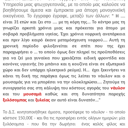
Υπηρεσία μιας φτωχογειτονιάς, με το οποίο μας καλούσε να
βοηθήσουμε άμεσα και έμπρακτα μια άπορη μονογονεϊκή
οικογένεια. Το έγγραφο έγραφε, μεταξύ των άλλων:
" Η ....
είναι 31 ετών και ζει στο .... με τη κόρη της... Το κέντρο μας τη
γνωρίζει αρκετά χρόνια μιας και πρόκειται για άτομο με
σοβαρά προβλήματα υγείας. Έχει χρόνια νεφρική ανεπάρκεια
και πριν λίγο καιρό έκανε μεταμόσχευση νεφρού....
Αυτή τη
χρονική περίοδο φιλοξενείται σε σπίτι που της έχει
παραχωρήσει ο ... το οποίο όμως δεν πληρεί τις προϋποθέσεις
για να ζεί μια γυναίκα που χρειάζεται ειδική φροντίδα και
κανόνες υγιεινής (το μπάνιο και η κουζίνα είναι σε εξωτερικό
χώρο και δεν υπάρχει ηλεκτρικό ρεύμα).
Η... έχει ξεκινήσει να
κάνει τη δική της παράγκα όμως τις λείπει το
νάυλον
και ο
μουσαμάς
για να μπορέσει να την ολοκληρώσει....
Ζητούμε τη
συνεργασία σας στη κάλυψη του κόστους αγοράς του
νάυλον
και του
μουσαμά
καθώς και στη δυνατότητα παροχής
ξυλόσομπας
και
ξυλείας
αν αυτό είναι δυνατόν..."
Το Δ.Σ. κινητοποιήθηκε άμεσα, προσέφερε το νάυλον - το οποίο
κόστισε 150,00Ε - και θα τις προσφέρει εντός ολίγων ημερών: μία
ξυλόσομπα - που θα την δωρήσει ένας καλός φίλος και