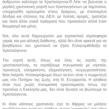
άνθρωποι καλύτερα τα Χριστούγεννα.!!! Λέτε να βιώνεται η
μεγάλη χριστιανική γιορτή των Χριστουγέννων με λαμπιόνια,
υπερμεγέθη ομοιώματα στους δρόμους, με στολισμένα
δένδρα και στύλους της ΔΕΗ, με πολλές αγορές, τραπέζια
και τόσα άλλα υλικά πράγματα που προκαλούν απλά έναν
θαυμασμό και μόνο;
Ναι, όλα αυτά δημιουργούν μια εορταστική ατμόσφαιρα
χαράς και μια αλλαγή διάθεσης, αλλά δεν είναι αρκετά για να
βοηθήσουν τον χριστιανό να ζήσει Ελληνορθόδοξα τα
Χριστούγεννα.
Την εορτή αυτή, όπως και όλες τις εορτές της
χριστιανοσύνης, τις εορτάζουμε πνευματικά: με νηστεία,
προσευχή, ελεημοσύνη, εξομολόγηση, συγχωρητικότητα,
θεία λατρεία. Αποκορύφωμα όλων αυτών είναι η συμμετοχή
μας στο Ποτήριο της ζωής, στη Θ. Ευχαριστία. Η αλήθεια
είναι πως χωρίς πνευματική προετοιμασία, όπως την
προτείνει η Εκκλησία μας, δεν είναι δυνατό να βιώσουμε τα
Χριστούγεννα.
Κι όταν κάποιος χριστιανός έχει το θάρρος να μιλήσει
προβάλλοντας αυτή την αλήθεια γίνεται "γραφικός" στα μάτια