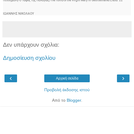
Γεθσημανή-Ο Τάφος της Παναγίας/The Tomb of the Virgin Mary in Gethsemane/Επεισ. 22
ΙΩΑΝΝΗΣ ΝΙΚΟΛΑΟΥ
Δεν υπάρχουν σχόλια:
Δημοσίευση σχολίου
‹
›
Αρχική σελίδα
Προβολή έκδοσης ιστού
Από το
Blogger
.