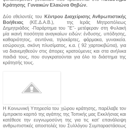
Κράτησης Γυναικών Ελαιώνα Θηβών.
Δύο εθελοντές του
Κέντρου Διαχείρισης Ανθρωπιστικής
Βοήθειας
(ΚΕ.Δ.Α.Β.), της Ιεράς Μητροπόλεως
Δημητριάδος -Παράρτημα του "Ε"- μετέφεραν στη Φυλακή
μία ικανή ποσότητα αναγκαίων ειδών: ένδυσης. υπόδησης,
καθαριότητος, σεντόνια, τηλεκάρτες, φάρμακα, γυναικεία.
εσώρουχα, σκόνη πλυσίματος, κ.α. ( 92 χαρτοκιβώτια), για
να διανεμηθεούν στις άπορες κρατούμενες και στα ανήλικα
παιδιά τους, που συγκρατούνται για όλο το διάστημα της
κράτησής τους.
Η Κοινωνική Υπηρεσία του χώρου κράτησης, παρέλαβε τον
έμπρακτο καρπό
της αγάπης της Τοπικής μας Εκκλήσιας και
κατέθεσε την ευγνωμοσύνη της
για τις κατ' επανάλειψη
ανθρωπιστικές αποστολές του Συλλόγου Συμπαραστάσεως