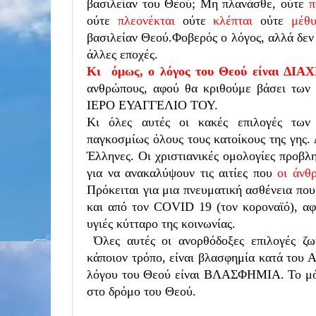
βασιλείαν του Θεού; Μη πλανάσθε, ούτε
π
ούτε
πλεονέκται
ούτε
κλέπται
ούτε
μέθυ
βασιλείαν Θεού.
Φοβερός ο λόγος, αλλά δεν 
άλλες εποχές.
Κι όμως, ο λόγος του Θεού είναι ΔΙ
ανθρώπους, αφού θα κριθούμε βάσει των 
ΙΕΡΟ ΕΥΑΓΓΕΛΙΟ ΤΟΥ.
Κι όλες αυτές οι κακές επιλογές των
παγκοσμίως όλους τους κατοίκους της γης.
Έλληνες. Οι χριστιανικές ομολογίες προβλ
για να ανακαλύψουν τις αιτίες που
οι άνθ
Πρόκειται για μια πνευματική ασθένεια που
και από τον COVID 19 (τον κοροναϊό), αφο
υγιές κύτταρο της κοινωνίας.
Όλες αυτές οι ανορθόδοξες επιλογές ζω
κάποιον τρόπο, είναι βλασφημία κατά του 
λόγου του Θεού είναι ΒΛΑΣΦΗΜΙΑ. Το μό
στο δρόμο του Θεού.