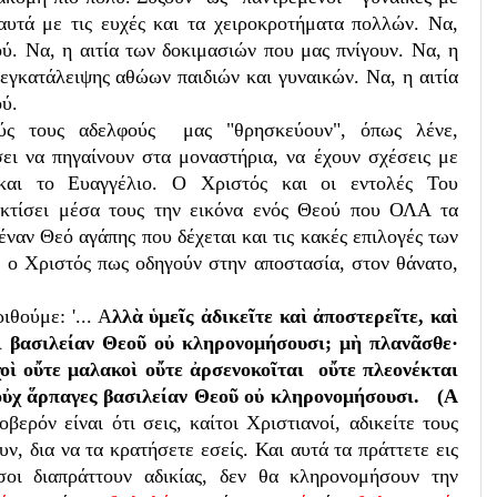
 αυτά με τις ευχές και τα χειροκροτήματα πολλών. Να,
ύ. Να, η αιτία των δοκιμασιών που μας πνίγουν. Να, η
 εγκατάλειψης αθώων παιδιών και γυναικών. Να, η αιτία
ού.
ούς τους αδελφούς μας "θρησκεύουν", όπως λένε,
σει να πηγαίνουν στα μοναστήρια, να έχουν σχέσεις με
αι το Ευαγγέλιο. Ο Χριστός και οι εντολές Του
 κτίσει μέσα τους την εικόνα ενός Θεού που ΟΛΑ τα
έναν Θεό αγάπης που δέχεται και τις κακές επιλογές των
ος ο Χριστός πως οδηγούν στην αποστασία, στον θάνατο,
ιθούμε: '... Α
λλὰ ὑμεῖς ἀδικεῖτε καὶ ἀποστερεῖτε, καὶ
οι βασιλείαν Θεοῦ οὐ κληρονομήσουσι; μὴ πλανᾶσθε·
χοὶ οὔτε μαλακοὶ οὔτε ἀρσενοκοῖται
οὔτε πλεονέκται
 οὐχ ἅρπαγες βασιλείαν Θεοῦ οὐ κληρονομήσουσι.
(
Α
οβερόν είναι ότι σεις, καίτοι Χριστιανοί, αδικείτε τους
ν, δια να τα κρατήσετε εσείς. Και αυτά τα πράττετε εις
σοι διαπράττουν αδικίας, δεν θα κληρονομήσουν την