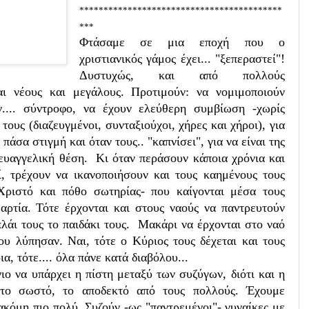
******************************************
***
Φτάσαμε σε μια εποχή που ο
χριστιανικός γάμος έχει... "ξεπεραστεί"!
Δυστυχώς, και από πολλούς
αι νέους και μεγάλους. Προτιμούν: να νομιμοποιούν
ν.... σύντροφο, να έχουν ελεύθερη συμβίωση -χωρίς
τους (διαζευγμένοι, συνταξιούχοι, χήρες και χήροι), για
άσα στιγμή και όταν τους.. "καπνίσει", για να είναι της
ευαγγελική θέση. Κι όταν περάσουν κάποια χρόνια και
, τρέχουν να ικανοποιήσουν και τους καημένους τους
 Χριστό και πόθο σωτηρίας- που καίγονται μέσα τους
αρτία. Τότε έρχονται και στους ναούς να παντρευτούν
πλάι τους το παιδάκι τους. Μακάρι να έρχονται στο ναό
υ λύπησαν. Ναι, τότε ο Κύριος τους δέχεται και τους
α, τότε.... όλα πάνε κατά διαβόλου...
ιο να υπάρχει η πίστη μεταξύ των συζύγων, διότι και η
, το σωστό, το αποδεκτό από τους πολλούς. Έχουμε
κόμη πιο πολύ. Συζούν -ως "παντρεμένοι"- γυναίκες με