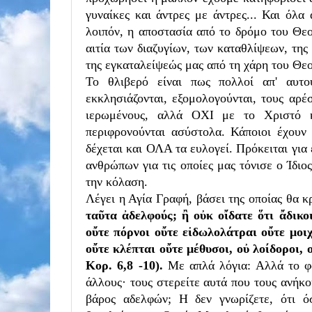
γυναίκες και άντρες με άντρες... Και όλα
λοιπόν, η αποστασία από το δρόμο του Θεο
αιτία των διαζυγίων, των καταθλίψεων, της
της εγκαταλείψεώς μας από τη χάρη του Θε
Το θλιβερό είναι πως πολλοί απ' αυτ
εκκλησιάζονται, εξομολογούνται, τους αρέ
ιερωμένους, αλλά ΟΧΙ με το Χριστό κ
περιφρονούνται ασύστολα. Κάποιοι έχουν
δέχεται και ΟΛΑ τα ευλογεί. Πρόκειται για 
ανθρώπων για τις οποίες μας τόνισε ο Ίδι
την κόλαση.
Λέγει η Αγία Γραφή, βάσει της οποίας θα κρ
ταῦτα ἀδελφούς;
ἢ οὐκ οἴδατε ὅτι ἄδικ
οὔτε πόρνοι οὔτε εἰδωλολάτραι οὔτε μοι
οὔτε κλέπται οὔτε μέθυσοι, οὐ λοίδοροι,
Κορ. 6,8 -10).
Με απλά λόγια: Α
λλά το φ
άλλους· τους στερείτε αυτά που τους ανήκου
βάρος αδελφών;
Η δεν γνωρίζετε, ότι ό