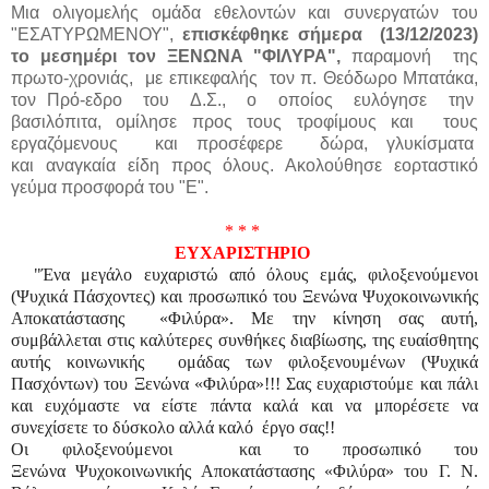
Μια ολιγομελής ομάδα εθελοντών και συνεργατών του
"ΕΣΑΤΥΡΩΜΕΝΟΥ",
επισκέφθηκε σήμερα (
13/12/2023)
το μεσημέρι
τον ΞΕΝΩΝΑ "ΦΙΛΥΡΑ",
παραμονή της
πρωτο-χρονιάς, με επικεφαλής τον π. Θεόδωρο Μπατάκα,
τον
Πρό-εδρο του Δ.Σ., ο οποίος ευλόγησε την
βασιλόπιτα, ομίλησε προς τους
τροφίμους και τους
εργαζόμενους και προσέφερε δώρα, γλυκίσματα
και
αναγκαία είδη προς όλους. Ακολούθησε εορταστικό
γεύμα προσφορά του "Ε".
* * *
ΕΥΧΑΡΙΣΤΗΡΙΟ
"Ένα μεγάλο ευχαριστώ από όλους εμάς, φιλοξενούμενοι
(Ψυχικά Πάσχοντες) και προσωπικό του Ξενώνα Ψυχοκοινωνικής
Αποκατάστασης «Φιλύρα».
Με την κίνηση σας αυτή,
συμβάλλεται στις καλύτερες συνθήκες διαβίωσης,
της ευαίσθητης
αυτής κοινωνικής ομάδας των φιλοξενουμένων (Ψυχικά
Πασχόντων) του Ξενώνα «Φιλύρα»!!!
Σας ευχαριστούμε και πάλι
και ευχόμαστε να είστε πάντα καλά και να μπορέσετε να
συνεχίσετε το δύσκολο αλλά καλό έργο σας!!
Οι φιλοξενούμενοι κ
αι το προσωπικό του
Ξενώνα
Ψυχοκοινωνικής Αποκατάστασης «Φιλύρα»
του Γ. Ν.