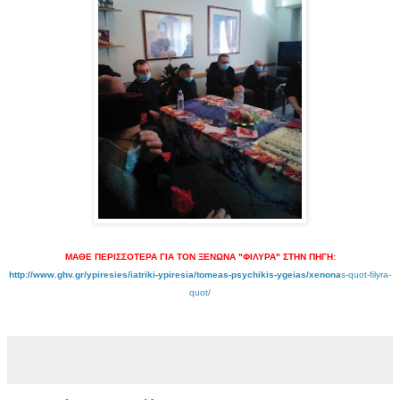
ΜΑΘΕ ΠΕΡΙΣΣΟΤΕΡΑ
ΓΙΑ ΤΟΝ ΞΕΝΩΝΑ "ΦΙΛΥΡΑ" ΣΤΗΝ ΠΗΓΗ:
http://www.ghv.gr/ypiresies/iatriki-ypiresia/tomeas-psychikis-ygeias/xenona
s-quot-filyra-
quot/