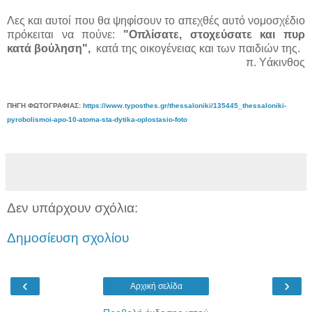
Λες και αυτοί που θα ψηφίσουν το απεχθές αυτό νομοσχέδιο
πρόκειται να πούνε:
"Οπλίσατε, στοχεύσατε και πυρ
κατά βούληση",
κατά της οικογένειας και των παιδιών της.
π. Υάκινθος
ΠΗΓΗ ΦΩΤΟΓΡΑΦΙΑΣ:
https://www.typosthes.gr/thessaloniki/135445_thessaloniki-
pyrobolismoi-apo-10-atoma-sta-dytika-oplostasio-foto
Δεν υπάρχουν σχόλια:
Δημοσίευση σχολίου
‹
›
Αρχική σελίδα