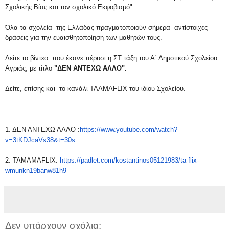
Σχολικής Βίας και τον σχολικό
Εκφοβισμό".
Όλα τα σχολεία της Ελλάδας πραγματοποιούν σήμερα αντίστοιχες
δράσεις για την ευαισθητοποίηση των μαθητών τους.
Δείτε το βίντεο που έκανε πέρυσι
η ΣΤ τάξη του Α΄ Δημοτικού Σχολείου
Αγριάς, με τίτλο
"ΔΕΝ ΑΝΤΕΧΩ ΑΛΛΟ".
Δείτε, επίσης και το κανάλι TAAMAFLIX του ιδίου Σχολείου.
1. ΔΕΝ ΑΝΤΕΧΩ ΑΛΛΟ :
https://www.youtube.com/watch
?
v=3tKDJcaVs38&t=30s
2. ΤΑΜΑΜΑFLIX:
https://padlet.com/kostantinos
05121983/ta-flix-
wmunkn19banw8
1h9
Δεν υπάρχουν σχόλια: