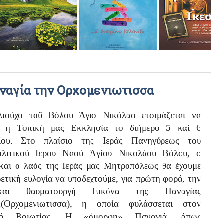
ΡΑΔΙΟΦΩΝΙΚΕΣ ΕΚΠΟΜΠΕΣ
ΒΙΝΤΕΟ
αναγία την Ορχομενιωτισσα
ιούχο τοῦ Βόλου Άγιο Νικόλαο ετοιμάζεται να
ι η Τοπική μας Εκκλησία το διήμερο 5 καί 6
ρίου. Στο πλαίσιο της Ιεράς Πανηγύρεως του
λιτικού Ιερού Ναού Ἁγίου Νικολάου Βόλου, ο
και ο λαός της Ιεράς μας Μητροπόλεως θα έχουμε
ρετική ευλογία να υποδεχτούμε, για πρώτη φορά, την
και θαυματουργή Εικόνα της Παναγίας
ς(Ορχομενιωτισσα), η οποία φυλάσσεται στον
νό Βοιωτίας. Η «όμορφη» Παναγιά, όπως