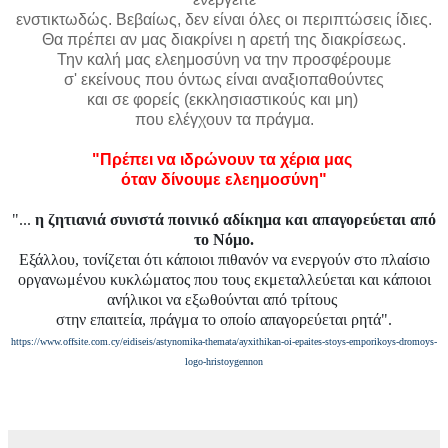
ενστικτωδώς. Βεβαίως, δεν είναι όλες οι περιπτώσεις ίδιες.
Θα πρέπει αν μας διακρίνει η αρετή της διακρίσεως.
Την καλή μας ελεημοσύνη να την προσφέρουμε
σ' εκείνους που όντως είναι αναξιοπαθούντες
και σε φορείς (εκκλησιαστικούς και μη)
που ελέγχουν τα πράγμα.
"Πρέπει να ιδρώνουν τα χέρια μας
όταν δίνουμε ελεημοσύνη"
"...
η ζητιανιά συνιστά ποινικό αδίκημα και απαγορεύεται από
το Νόμο.
Εξάλλου, τονίζεται ότι κάποιοι πιθανόν να ενεργούν στο πλαίσιο
οργανωμένου κυκλώματος που τους εκμεταλλεύεται και κάποιοι
ανήλικοι να εξωθούνται από τρίτους
στην επαιτεία, πράγμα το οποίο απαγορεύεται ρητά".
https://www.offsite.com.cy/eidiseis/astynomika-themata/ayxithikan-oi-epaites-stoys-emporikoys-dromoys-
logo-hristoygennon