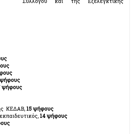
Συλλόγου και της Εξελεγκτικής
ους
ους
ήφους
 ψήφους
7 ψήφους
ης ΚΕΔΑΒ,
15 ψήφους
εκπαιδευτικός,
14 ψήφους
φους