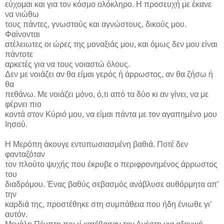
εύχομαι και για τον κόσμο ολόκληρο. Η προσευχή με έκανε
να νιώθω
τους πάντες, γνωστούς και αγνώστους, δικούς μου.
Φαίνονται
ατέλειωτες οι ώρες της μοναξιάς μου, και όμως δεν μου είναι
πάντοτε
αρκετές για να τους νοιαστώ όλους.
Δεν με νοιάζει αν θα είμαι γερός ή άρρωστος, αν θα ζήσω ή
θα
πεθάνω. Με νοιάζει μόνο, ό,τι από τα δύο κι αν γίνει, να με
φέρνει πιο
κοντά στον Κύριό μου, να είμαι πάντα με τον αγαπημένο μου
Ιησού.
Η Μερόπη άκουγε εντυπωσιασμένη βαθιά. Ποτέ δεν
φανταζόταν
τον πλούτο ψυχής που έκρυβε ο περιφρονημένος άρρωστος
του
διαδρόμου. Ένας βαθύς σεβασμός ανάβλυσε αυθόρμητα απ’
την
καρδιά της, προστέθηκε στη συμπάθεια που ήδη ένιωθε γι’
αυτόν.