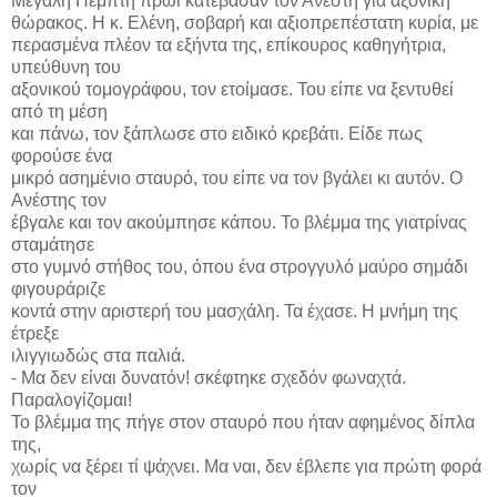
Μεγάλη Πέμπτη πρωί κατέβασαν τον Ανέστη για αξονική
θώρακος. Η κ. Ελένη, σοβαρή και αξιοπρεπέστατη κυρία, με
περασμένα πλέον τα εξήντα της, επίκουρος καθηγήτρια,
υπεύθυνη του
αξονικού τομογράφου, τον ετοίμασε. Του είπε να ξεντυθεί
από τη μέση
και πάνω, τον ξάπλωσε στο ειδικό κρεβάτι. Είδε πως
φορούσε ένα
μικρό ασημένιο σταυρό, του είπε να τον βγάλει κι αυτόν. Ο
Ανέστης τον
έβγαλε και τον ακούμπησε κάπου. Το βλέμμα της γιατρίνας
σταμάτησε
στο γυμνό στήθος του, όπου ένα στρογγυλό μαύρο σημάδι
φιγουράριζε
κοντά στην αριστερή του μασχάλη. Τα έχασε. Η μνήμη της
έτρεξε
ιλιγγιωδώς στα παλιά.
- Μα δεν είναι δυνατόν! σκέφτηκε σχεδόν φωναχτά.
Παραλογίζομαι!
Το βλέμμα της πήγε στον σταυρό που ήταν αφημένος δίπλα
της,
χωρίς να ξέρει τί ψάχνει. Μα ναι, δεν έβλεπε για πρώτη φορά
τον