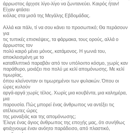
άρρωστος άρχισε λίγο-λίγο να ζωντανεύει. Καιρός ήταν!
Είχαν φτάσει
κιόλας στα μισά της Μεγάλης Εβδομάδας.
Αλλά και πάλι, τί να σου κάνει το προσωπικό; Θα περάσουν
για
τις τυπικές επισκέψεις, τα φάρμακα, τους ορούς, αλλά ο
άρρωστος τον
πολύ καιρό μένει μόνος, κατάμονος. Η γωνιά του,
αποκλεισμένη με το
καταθλιπτικό παραβάν από τον υπόλοιπο κόσμο, χωρίς καν
παράθυρο, μοιάζει πιο πολύ με κελί απομόνωσης. Με κελί
τιμωρίας,
όπου κλείνονταν οι τιμωρημένοι των φυλακών. Όπου οι
ώρες κυλούν
αργά-αργά χωρίς τέλος. Χωρίς μια κουβέντα, μια καλημέρα,
μια
παρουσία. Πώς μπορεί ένας άνθρωπος να αντέξει τις
ατέλειωτες ώρες
της μοναξιάς και της απομόνωσης;
Έλεγε ένας άγιος άνθρωπος της εποχής μας, ότι συνήθως
φτιάχνουμε έναν ανόητο παράδεισο, από πλαστικό,