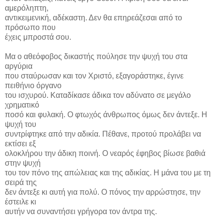
αμερόληπτη,
αντικειμενική, αδέκαστη. Δεν θα επηρεάζεσαι από το
πρόσωπο που
έχεις μπροστά σου.
Μα ο αθεόφοβος δικαστής πούλησε την ψυχή του στα
αργύρια
που σταύρωσαν και τον Χριστό, εξαγοράστηκε, έγινε
πειθήνιο όργανο
του ισχυρού. Καταδίκασε άδικα τον αδύνατο σε μεγάλο
χρηματικό
ποσό και φυλακή. Ο φτωχός άνθρωπος όμως δεν άντεξε. Η
ψυχή του
συντρίφτηκε από την αδικία. Πέθανε, προτού προλάβει να
εκτίσει εξ
ολοκλήρου την άδικη ποινή. Ο νεαρός έφηβος βίωσε βαθιά
στην ψυχή
του τον πόνο της απώλειας και της αδικίας. Η μάνα του με τη
σειρά της
δεν άντεξε κι αυτή για πολύ. Ο πόνος την αρρώστησε, την
έστειλε κι
αυτήν να συναντήσει γρήγορα τον άντρα της.