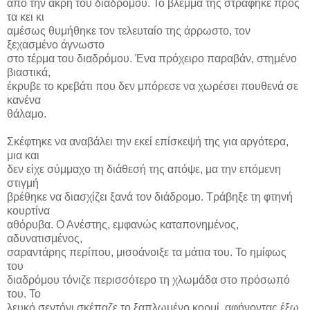
από την άκρη του διαδρόμου. Το βλέμμα της στράφηκε προς
τα κει κι
αμέσως θυμήθηκε τον τελευταίο της άρρωστο, τον
ξεχασμένο άγνωστο
στο τέρμα του διαδρόμου. Ένα πρόχειρο παραβάν, στημένο
βιαστικά,
έκρυβε το κρεβάτι που δεν μπόρεσε να χωρέσει πουθενά σε
κανένα
θάλαμο.
Σκέφτηκε να αναβάλει την εκεί επίσκεψή της για αργότερα,
μια και
δεν είχε σύμμαχο τη διάθεσή της απόψε, μα την επόμενη
στιγμή
βρέθηκε να διασχίζει ξανά τον διάδρομο. Τράβηξε τη φτηνή
κουρτίνα
αθόρυβα. Ο Ανέστης, εμφανώς καταπονημένος,
αδυνατισμένος,
σαραντάρης περίπου, μισοάνοιξε τα μάτια του. Το ημίφως
του
διαδρόμου τόνιζε περισσότερο τη χλωμάδα στο πρόσωπό
του. Το
λευκό σεντόνι σκέπαζε το ξαπλωμένο κορμί, αφήνοντας έξω