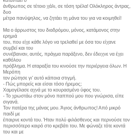
καταντάει ο
άνθρωπος σε τέτοιο χάλι, σε τόση τρέλα! Ολόκληρος άντρας,
δυο
μέτρα πανύψηλος, να ζητάει τη μάνα του για να κοιμηθεί!
Μα ο άρρωστος του διαδρόμου, μόνος, κατάμονος στην
ερημιά
του, που είχε κάθε λόγο να τρελαθεί με όσα του είχανε
συμβεί και του
συνέβαιναν, αυτός, πράγμα παράξενο, δεν έδειχνε να έχει
καθόλου
πρόβλημα. Η αταραξία του κινούσε την περιέργεια όλων. Η
Μερόπη
τον ρώτησε γι’ αυτό κάποια στιγμή.
- Πώς μπορείς και είσαι τόσο ήρεμος;
Χαμογέλασε αχνά με το κουρασμένο ύφος του.
- Το χρωστάω στον μόνο παππού μου που γνώρισα, είπε
σιγανά.
Τον πατέρα της μάνας μου. Άγιος άνθρωπος! Από μικρό
παιδί με
έπαιρνε κοντά του. Ήταν πολύ φιλάσθενος και περνούσε τον
περισσότερο καιρό στο κρεβάτι του. Με φώναζε τότε κοντά
του και με