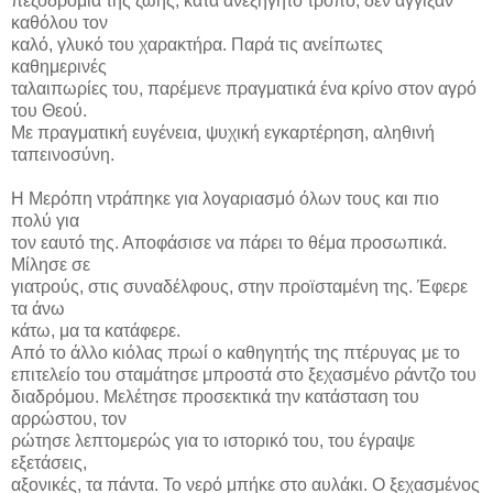
πεζοδρόμια της ζωής, κατά ανεξήγητο τρόπο, δεν άγγιξαν
καθόλου τον
καλό, γλυκό του χαρακτήρα. Παρά τις ανείπωτες
καθημερινές
ταλαιπωρίες του, παρέμενε πραγματικά ένα κρίνο στον αγρό
του Θεού.
Με πραγματική ευγένεια, ψυχική εγκαρτέρηση, αληθινή
ταπεινοσύνη.
Η Μερόπη ντράπηκε για λογαριασμό όλων τους και πιο
πολύ για
τον εαυτό της. Αποφάσισε να πάρει το θέμα προσωπικά.
Μίλησε σε
γιατρούς, στις συναδέλφους, στην προϊσταμένη της. Έφερε
τα άνω
κάτω, μα τα κατάφερε.
Από το άλλο κιόλας πρωί ο καθηγητής της πτέρυγας με το
επιτελείο του σταμάτησε μπροστά στο ξεχασμένο ράντζο του
διαδρόμου. Μελέτησε προσεκτικά την κατάσταση του
αρρώστου, τον
ρώτησε λεπτομερώς για το ιστορικό του, του έγραψε
εξετάσεις,
αξονικές, τα πάντα. Το νερό μπήκε στο αυλάκι. Ο ξεχασμένος