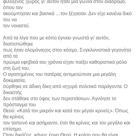
φιλόξενος χώρος γι’ αυτόν ήταν μια γωνιά στον διάδρομο,
όπου τον
ακούμπησαν και βασικά …τον ξέχασαν. Δεν είχε κανένα δικό
του να
τον νοιαστεί.
Από τα λίγα που με κόπο έγιναν γνωστά γι’ αυτόν,
διαπιστώθηκε
πως ήταν ολομόναχος στον κόσμο. Συγκλονιστικά γεγονότα
από τα
πρώιμα εφηβικά του χρόνια είχαν παίξει καθοριστικό ρόλο
στη ζωή του.
Ο αγαπημένος του πατέρας αντιμετώπισε μια μεγάλη
δοκιμασία,
σύρθηκε σε άδικη δίκη από ισχυρό πολιτικό παράγοντα. Ο
δικαστής
δεν στάθηκε στο ύψος των περιστάσεων. Αγνόησε το
πρόσταγμα του
Θεού: «Κατά τον μικρόν και κατά τον μέγαν κρινείς». Όπως
θα κρίνεις
τον ταπεινό και ασήμαντο, έτσι θα κρίνεις και τον μεγάλο και
επίσημο.
Όταν δικάζεις, κάνεις έργο Θεού. Η κρίση σου θα είναι