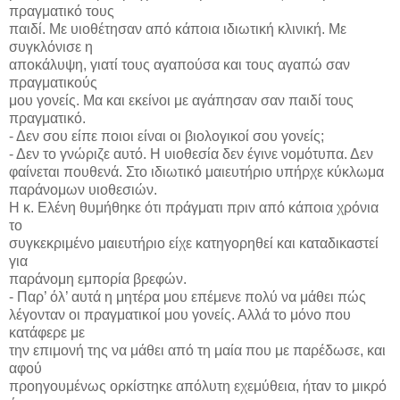
πραγματικό τους
παιδί. Με υιοθέτησαν από κάποια ιδιωτική κλινική. Με
συγκλόνισε η
αποκάλυψη, γιατί τους αγαπούσα και τους αγαπώ σαν
πραγματικούς
μου γονείς. Μα και εκείνοι με αγάπησαν σαν παιδί τους
πραγματικό.
- Δεν σου είπε ποιοι είναι οι βιολογικοί σου γονείς;
- Δεν το γνώριζε αυτό. Η υιοθεσία δεν έγινε νομότυπα. Δεν
φαίνεται πουθενά. Στο ιδιωτικό μαιευτήριο υπήρχε κύκλωμα
παράνομων υιοθεσιών.
Η κ. Ελένη θυμήθηκε ότι πράγματι πριν από κάποια χρόνια
το
συγκεκριμένο μαιευτήριο είχε κατηγορηθεί και καταδικαστεί
για
παράνομη εμπορία βρεφών.
- Παρ’ όλ’ αυτά η μητέρα μου επέμενε πολύ να μάθει πώς
λέγονταν οι πραγματικοί μου γονείς. Αλλά το μόνο που
κατάφερε με
την επιμονή της να μάθει από τη μαία που με παρέδωσε, και
αφού
προηγουμένως ορκίστηκε απόλυτη εχεμύθεια, ήταν το μικρό