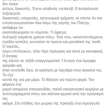
δεν έκανε
απλώς διακοπές. Έγινε αληθινός ντετέκτιβ. Επιστράτευσε
ληξιαρχεία,
δικαστικές υπηρεσίες, αστυνομικά τμήματα, τα πάντα. Αν και
υπολειτουργούσαν όλα λόγω της εορτής του Πάσχα,
κατάφερε να
αναποδογυρίσει το σύμπαν. Τί έψαχνε;
Ανέτρεξε σαράντα χρόνια πίσω. Τότε που, εικοσιπεντάχρονη
σχεδόν κοπέλα, γεννούσε το πρώτο και μοναδικό της παιδί.
Ο τοκετός,
λόγω επιπλοκών, ήταν λίγο πρόωρος και έγινε με καισαρική.
Ο άντρας
της έλειπε σε ταξίδι επαγγελματικό. Γέννησε ένα όμορφο
αγοράκι και,
όταν συνήλθε λίγο, το κράτησε με λαχτάρα στην αγκαλιά της.
Το είχε
κοντά της για μία μέρα. Το θήλασε για πρώτη φορά. Του
φόρεσε ένα
μικρό ασημένιο σταυρουδάκι, παλιό οικογενειακό κειμήλιο με
λεπτοχαραγμένα πίσω του κάποια αρχικά από την προγιαγιά
της
ακόμα. Στο στήθος του μωρού της πρόσεξε ένα στρογγυλό