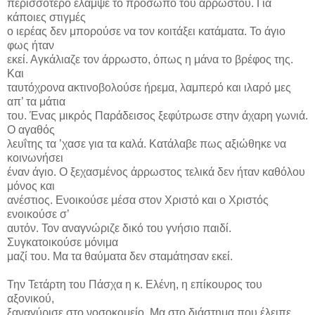
περισσότερο έλαμψε το πρόσωπο του αρρώστου. Για
κάποιες στιγμές
ο ιερέας δεν μπορούσε να τον κοιτάξει κατάματα. Το άγιο
φως ήταν
εκεί. Αγκάλιαζε τον άρρωστο, όπως η μάνα το βρέφος της.
Και
ταυτόχρονα ακτινοβολούσε ήρεμα, λαμπερό και ιλαρό μες
απ’ τα μάτια
του. Ένας μικρός Παράδεισος ξεφύτρωσε στην άχαρη γωνιά.
Ο αγαθός
λευΐτης τα ’χασε για τα καλά. Κατάλαβε πως αξιώθηκε να
κοινωνήσει
έναν άγιο. Ο ξεχασμένος άρρωστος τελικά δεν ήταν καθόλου
μόνος και
ανέστιος. Ενοικούσε μέσα στον Χριστό και ο Χριστός
ενοικούσε σ’
αυτόν. Τον αναγνώριζε δικό του γνήσιο παιδί.
Συγκατοικούσε μόνιμα
μαζί του. Μα τα θαύματα δεν σταμάτησαν εκεί.
Την Τετάρτη του Πάσχα η κ. Ελένη, η επίκουρος του
αξονικού,
ξαναγύρισε στο νοσοκομείο. Μα στο διάστημα που έλειπε