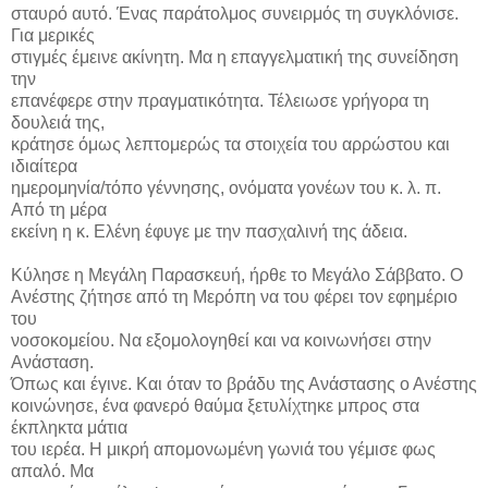
σταυρό αυτό. Ένας παράτολμος συνειρμός τη συγκλόνισε.
Για μερικές
στιγμές έμεινε ακίνητη. Μα η επαγγελματική της συνείδηση
την
επανέφερε στην πραγματικότητα. Τέλειωσε γρήγορα τη
δουλειά της,
κράτησε όμως λεπτομερώς τα στοιχεία του αρρώστου και
ιδιαίτερα
ημερομηνία/τόπο γέννησης, ονόματα γονέων του κ. λ. π.
Από τη μέρα
εκείνη η κ. Ελένη έφυγε με την πασχαλινή της άδεια.
Κύλησε η Μεγάλη Παρασκευή, ήρθε το Μεγάλο Σάββατο. Ο
Ανέστης ζήτησε από τη Μερόπη να του φέρει τον εφημέριο
του
νοσοκομείου. Να εξομολογηθεί και να κοινωνήσει στην
Ανάσταση.
Όπως και έγινε. Και όταν το βράδυ της Ανάστασης ο Ανέστης
κοινώνησε, ένα φανερό θαύμα ξετυλίχτηκε μπρος στα
έκπληκτα μάτια
του ιερέα. Η μικρή απομονωμένη γωνιά του γέμισε φως
απαλό. Μα