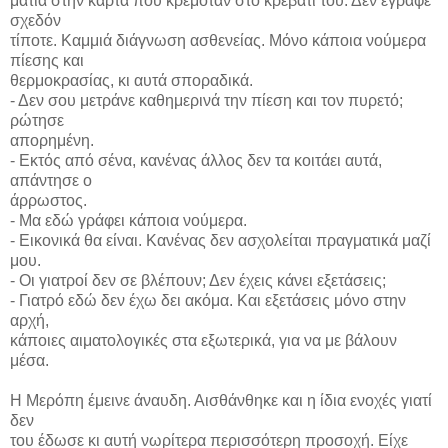
ματιά στην κάρτα που κρεμόταν στο κρεβάτι του. Δεν έγραφε
σχεδόν
τίποτε. Καμμιά διάγνωση ασθενείας. Μόνο κάποια νούμερα
πίεσης και
θερμοκρασίας, κι αυτά σποραδικά.
- Δεν σου μετράνε καθημερινά την πίεση και τον πυρετό;
ρώτησε
απορημένη.
- Εκτός από σένα, κανένας άλλος δεν τα κοιτάει αυτά,
απάντησε ο
άρρωστος.
- Μα εδώ γράφει κάποια νούμερα.
- Εικονικά θα είναι. Κανένας δεν ασχολείται πραγματικά μαζί
μου.
- Οι γιατροί δεν σε βλέπουν; Δεν έχεις κάνει εξετάσεις;
- Γιατρό εδώ δεν έχω δει ακόμα. Και εξετάσεις μόνο στην
αρχή,
κάποιες αιματολογικές στα εξωτερικά, για να με βάλουν
μέσα.
Η Μερόπη έμεινε άναυδη. Αισθάνθηκε και η ίδια ενοχές γιατί
δεν
του έδωσε κι αυτή νωρίτερα περισσότερη προσοχή. Είχε