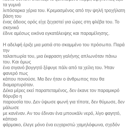
τα γυμνά
λιπόσαρκα χέρια του. Κρεμασμένος από την ψηλή τροχήλατη
βάση του
ένας άδειος ορός είχε ξεχαστεί για ώρες στη φλέβα του. Το
σκηνικό
έδινε αμέσως εικόνα εγκατάλειψης και παραμέλησης.
Η αδελφή έριξε μια ματιά στο σκαμμένο του πρόσωπο. Παρά
την
ταλαιπωρία του, μια έκφραση γαλήνης απλωνόταν πάνω
του. Και όμως
ένα σιγανό βογγητό ξέφυγε πάλι από τα χείλη του. Ήταν
φανερό πως
κάπου πονούσε. Μα δεν ήταν ο άνθρωπος που θα
διαμαρτυρόταν.
Δέκα μέρες εκεί παραπεταμένος, δεν έκανε τον παραμικρό
θόρυβο η
παρουσία του. Δεν ύψωσε φωνή για τίποτε, δεν θύμωσε, δεν
μάλωσε
με κανέναν. Αν του έδιναν ένα μπουκάλι νερό, λίγο φαγητό,
κάποιο
φάρμακο, έλεγε μόνο ένα ευχαριστώ χαμηλόφωνα, σχεδόν