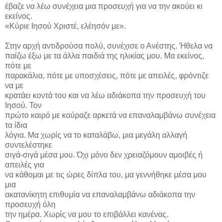
έβαζε να λέω συνέχεια μια προσευχή για να την ακούει κι
εκείνος.
«Κύριε Ιησού Χριστέ, ελέησόν με».
Στην αρχή αντιδρούσα πολύ, συνέχισε ο Ανέστης. Ήθελα να
παίζω έξω με τα άλλα παιδιά της ηλικίας μου. Μα εκείνος,
πότε με
παρακάλια, πότε με υποσχέσεις, πότε με απειλές, φρόντιζε
να με
κρατάει κοντά του και να λέω αδιάκοπα την προσευχή του
Ιησού. Τον
πρώτο καιρό με κούραζε αρκετά να επαναλαμβάνω συνέχεια
τα ίδια
λόγια. Μα χωρίς να το καταλάβω, μια μεγάλη αλλαγή
συντελέστηκε
σιγά-σιγά μέσα μου. Όχι μόνο δεν χρειαζόμουν αμοιβές ή
απειλές για
να κάθομαι με τις ώρες δίπλα του, μα γεννήθηκε μέσα μου
μια
ακατανίκητη επιθυμία να επαναλαμβάνω αδιάκοπα την
προσευχή όλη
την ημέρα. Χωρίς να μου το επιβάλλει κανένας.