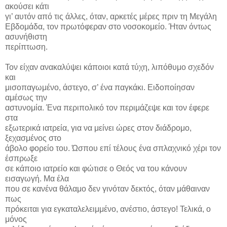
ακούσει κάτι
γι’ αυτόν από τις άλλες, όταν, αρκετές μέρες πριν τη Μεγάλη
Εβδομάδα, τον πρωτόφεραν στο νοσοκομείο. Ήταν όντως
ασυνήθιστη
περίπτωση.
Τον είχαν ανακαλύψει κάποιοι κατά τύχη, λιπόθυμο σχεδόν
και
μισοπαγωμένο, άστεγο, σ’ ένα παγκάκι. Ειδοποίησαν
αμέσως την
αστυνομία. Ένα περιπολικό τον περιμάζεψε και τον έφερε
στα
εξωτερικά ιατρεία, για να μείνει ώρες στον διάδρομο,
ξεχασμένος στο
άβολο φορείο του. Ώσπου επί τέλους ένα σπλαχνικό χέρι τον
έσπρωξε
σε κάποιο ιατρείο και φώτισε ο Θεός να του κάνουν
εισαγωγή. Μα έλα
που σε κανένα θάλαμο δεν γινόταν δεκτός, όταν μάθαιναν
πως
πρόκειται για εγκαταλελειμμένο, ανέστιο, άστεγο! Τελικά, ο
μόνος