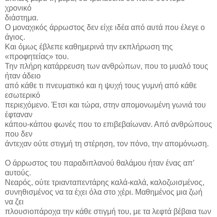
χρονικό
διάστημα.
Ο μοναχικός άρρωστος δεν είχε ιδέα από αυτά που έλεγε ο
άγιος.
Και όμως έβλεπε καθημερινά την εκπλήρωση της
«προφητείας» του.
Την πλήρη κατάρρευση των ανθρώπων, που το μυαλό τους
ήταν άδειο
από κάθε τι πνευματικό και η ψυχή τους γυμνή από κάθε
εσωτερικό
περιεχόμενο. Έτσι και τώρα, στην απομονωμένη γωνιά του
έφταναν
κάπου-κάπου φωνές που το επιβεβαίωναν. Από ανθρώπους
που δεν
άντεχαν ούτε στιγμή τη στέρηση, τον πόνο, την απομόνωση.
Ο άρρωστος του παραδιπλανού θαλάμου ήταν ένας απ’
αυτούς.
Νεαρός, ούτε τριανταπεντάρης καλά-καλά, καλοζωισμένος,
συνηθισμένος να τα έχει όλα στο χέρι. Μαθημένος μια ζωή
να ζει
πλουσιοπάροχα την κάθε στιγμή του, με τα λεφτά βέβαια των