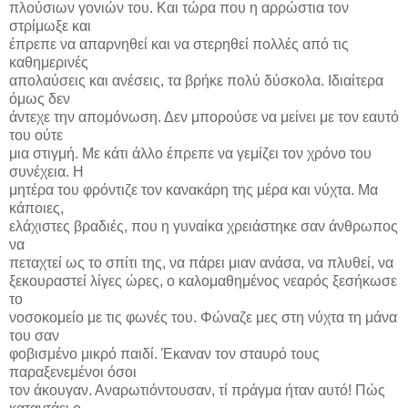
πλούσιων γονιών του. Και τώρα που η αρρώστια τον
στρίμωξε και
έπρεπε να απαρνηθεί και να στερηθεί πολλές από τις
καθημερινές
απολαύσεις και ανέσεις, τα βρήκε πολύ δύσκολα. Ιδιαίτερα
όμως δεν
άντεχε την απομόνωση. Δεν μπορούσε να μείνει με τον εαυτό
του ούτε
μια στιγμή. Με κάτι άλλο έπρεπε να γεμίζει τον χρόνο του
συνέχεια. Η
μητέρα του φρόντιζε τον κανακάρη της μέρα και νύχτα. Μα
κάποιες,
ελάχιστες βραδιές, που η γυναίκα χρειάστηκε σαν άνθρωπος
να
πεταχτεί ως το σπίτι της, να πάρει μιαν ανάσα, να πλυθεί, να
ξεκουραστεί λίγες ώρες, ο καλομαθημένος νεαρός ξεσήκωσε
το
νοσοκομείο με τις φωνές του. Φώναζε μες στη νύχτα τη μάνα
του σαν
φοβισμένο μικρό παιδί. Έκαναν τον σταυρό τους
παραξενεμένοι όσοι
τον άκουγαν. Αναρωτιόντουσαν, τί πράγμα ήταν αυτό! Πώς