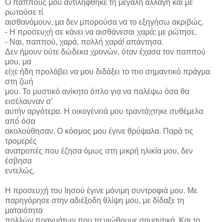
Ο παππούς μου αντιλήφθηκε τη μεγάλη αλλαγή και με
ρωτούσε τί
αισθανόμουν, μα δεν μπορούσα να το εξηγήσω ακριβώς.
- Η προσευχή σε κάνει να αισθάνεσαι χαρά; με ρώτησε.
- Ναι, παππού, χαρά, πολλή χαρά! απάντησα.
Δεν ήμουν ούτε δώδεκα χρονών, όταν έχασα τον παππού
μου, μα
είχε ήδη προλάβει να μου διδάξει το πιο σημαντικό πράγμα
στη ζωή
μου. Το μυστικό ανίκητο όπλο για να παλέψω όσα θα
εισέλαυναν σ’
αυτήν αργότερα. Η οικογένειά μου τραντάχτηκε συθέμελα
από όσα
ακολούθησαν. Ο κόσμος μου έγινε θρύψαλα. Παρά τις
τρομερές
ανατροπές που έζησα όμως στη μικρή ηλικία μου, δεν
έσβησα
εντελώς.
Η προσευχή του Ιησού έγινε μόνιμη συντροφιά μου. Με
παρηγόρησε στην αδιέξοδη θλίψη μου, με δίδαξε τη
ματαιότητα
πολλών πραγμάτων που τα νιώθουμε σημαντικά. Και το