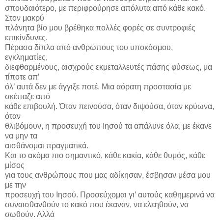
σπουδαιότερο, με περιφρούρησε απόλυτα από κάθε κακό.
Στον μακρύ
πλάνητα βίο μου βρέθηκα πολλές φορές σε συντροφιές
επικίνδυνες.
Πέρασα δίπλα από ανθρώπους του υποκόσμου,
εγκληματίες,
διεφθαρμένους, αισχρούς εκμεταλλευτές πάσης φύσεως, μα
τίποτε απ’
όλ’ αυτά δεν με άγγιξε ποτέ. Μια αόρατη προστασία με
σκέπαζε από
κάθε επιβουλή. Όταν πεινούσα, όταν διψούσα, όταν κρύωνα,
όταν
θλιβόμουν, η προσευχή του Ιησού τα απάλυνε όλα, με έκανε
να μην τα
αισθάνομαι πραγματικά.
Και το ακόμα πιο σημαντικό, κάθε κακία, κάθε θυμός, κάθε
μίσος
για τους ανθρώπους που μας αδίκησαν, έσβησαν μέσα μου
με την
προσευχή του Ιησού. Προσεύχομαι γι’ αυτούς καθημερινά να
συναισθανθούν το κακό που έκαναν, να ελεηθούν, να
σωθούν. Αλλά