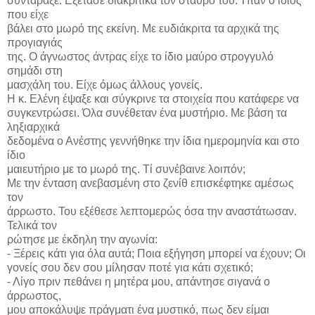
συντάραξε. Εξέτασε διακριτικά τον σταυρό του. Ήταν ο ίδιος
που είχε
βάλει στο μωρό της εκείνη. Με ευδιάκριτα τα αρχικά της
προγιαγιάς
της. Ο άγνωστος άντρας είχε το ίδιο μαύρο στρογγυλό
σημάδι στη
μασχάλη του. Είχε όμως άλλους γονείς.
Η κ. Ελένη έψαξε και σύγκρινε τα στοιχεία που κατάφερε να
συγκεντρώσει. Όλα συνέθεταν ένα μυστήριο. Με βάση τα
ληξιαρχικά
δεδομένα ο Ανέστης γεννήθηκε την ίδια ημερομηνία και στο
ίδιο
μαιευτήριο με το μωρό της. Τί συνέβαινε λοιπόν;
Με την ένταση ανεβασμένη στο ζενίθ επισκέφτηκε αμέσως
τον
άρρωστο. Του εξέθεσε λεπτομερώς όσα την αναστάτωσαν.
Τελικά τον
ρώτησε με έκδηλη την αγωνία:
- Ξέρεις κάτι για όλα αυτά; Ποια εξήγηση μπορεί να έχουν; Οι
γονείς σου δεν σου μίλησαν ποτέ για κάτι σχετικό;
- Λίγο πριν πεθάνει η μητέρα μου, απάντησε σιγανά ο
άρρωστος,
μου αποκάλυψε πράγματι ένα μυστικό, πως δεν είμαι