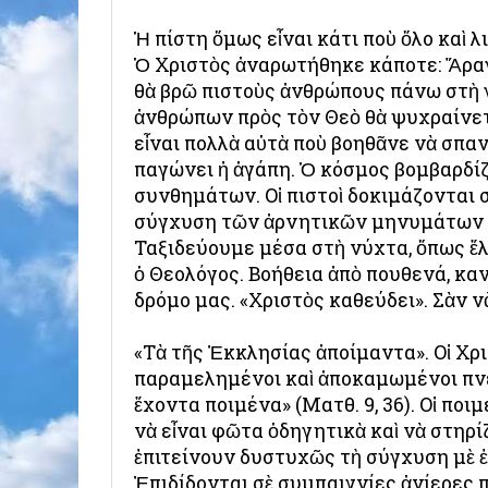
Ἡ πίστη ὅμως εἶναι κάτι ποὺ ὅλο καὶ λ
Ὁ Χριστὸς ἀναρωτήθηκε κάποτε: Ἄραγ
θὰ βρῶ πιστοὺς ἀνθρώπους πάνω στὴ γῆ
ἀνθρώπων πρὸς τὸν Θεὸ θὰ ψυχραίνετα
εἶναι πολλὰ αὐτὰ ποὺ βοηθᾶνε νὰ σπανί
παγώνει ἡ ἀγάπη. Ὁ κόσμος βομβαρδί
συνθημάτων. Οἱ πιστοὶ δοκιμάζονται
σύγχυση τῶν ἀρνητικῶν μηνυμάτων π
Ταξιδεύουμε μέσα στὴ νύχτα, ὅπως ἔλε
ὁ Θεολόγος. Βοήθεια ἀπὸ πουθενά, κα
δρόμο μας. «Χριστὸς καθεύδει». Σὰν ν
«Τὰ τῆς Ἐκκλησίας ἀποίμαντα». Οἱ Χρ
παραμελημένοι καὶ ἀποκαμωμένοι πν
ἔχοντα ποιμένα» (Ματθ. 9, 36). Οἱ ποι
νὰ εἶναι φῶτα ὁδηγητικὰ καὶ νὰ στηρί
ἐπιτείνουν δυστυχῶς τὴ σύγχυση μὲ 
Ἐπιδίδονται σὲ συμπαιγνίες ἀνίερες 