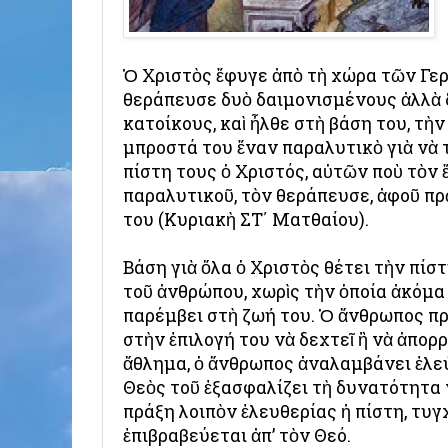
Ὁ Χριστὸς ἔφυγε ἀπὸ τὴ χώρα τῶν Γε
θεράπευσε δυὸ δαιμονισμένους ἀλλὰ δ
κατοίκους, καὶ ἦλθε στὴ βάση του, τὴ
μπροστά του ἕναν παραλυτικὸ γιὰ νὰ 
πίστη τους ὁ Χριστός, αὐτῶν ποὺ τὸν 
παραλυτικοῦ, τὸν θεράπευσε, ἀφοῦ π
του (Κυριακὴ ΣΤ΄ Ματθαίου).
Βάση γιὰ ὅλα ὁ Χριστὸς θέτει τὴν πίσ
τοῦ ἀνθρώπου, χωρὶς τὴν ὁποία ἀκόμα
παρέμβει στὴ ζωή του. Ὁ ἄνθρωπος πρ
στὴν ἐπιλογή του νὰ δεχτεῖ ἢ νὰ ἀπορρ
ἄθλημα, ὁ ἄνθρωπος ἀναλαμβάνει ἐλεύθ
Θεὸς τοῦ ἐξασφαλίζει τὴ δυνατότητα ν
πράξη λοιπὸν ἐλευθερίας ἡ πίστη, τυγ
ἐπιβραβεύεται ἀπ’ τὸν Θεό.