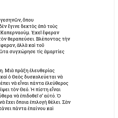
ργεσηνῶν, ὅπου
ὲν ἔγινε δεκτὸς ἀπὸ τοὺς
ν Καπερναούμ. Ἐκεῖ ἔφεραν
τὸν θεραπεύσει. Βλέποντας τὴν
ἔφεραν, ἀλλὰ καὶ τοῦ
ρῶτα συγχώρησε τὶς ἁμαρτίες
τη. Μιὰ πράξη ἐλευθερίας
 καὶ ὁ Θεὸς δυσκολεύεται νὰ
έπει νὰ εἶναι πάντα ἐλεύθερος
ίψει τὸν Θεό. Ἡ πίστη εἶναι
ερα νὰ ἐπιδοθεῖ σ’ αὐτό. Ὁ
ὰ ἔχει ὅποια ἐπιλογὴ θέλει. Σὰν
χάνει πάντα ἐπαίνου καὶ