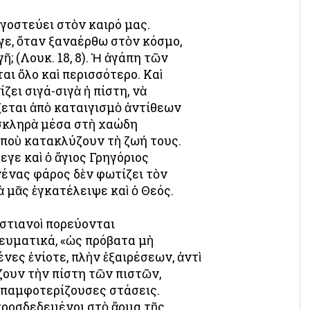
ιγοστεύει στὸν καιρό μας.
ε, ὅταν ξαναέρθω στὸν κόσμο,
; (Λουκ. 18, 8). Ἡ ἀγάπη τῶν
ι ὅλο καὶ περισσότερο. Καὶ
ζει σιγά-σιγὰ ἡ πίστη, νὰ
ζεται ἀπὸ καταιγισμὸ ἀντίθεων
 σκληρὰ μέσα στὴ χαώδη
οὺ κατακλύζουν τὴ ζωή τους.
γε καὶ ὁ ἅγιος Γρηγόριος
νένας φάρος δὲν φωτίζει τὸν
ὰ μᾶς ἐγκατέλειψε καὶ ὁ Θεός.
ιστιανοὶ πορεύονται
ευματικά, «ὡς πρόβατα μὴ
μένες ἐνίοτε, πλὴν ἐξαιρέσεων, ἀντὶ
ζουν τὴν πίστη τῶν πιστῶν,
ἐπαμφοτερίζουσες στάσεις.
προσδεδεμένοι στὸ ἅρμα τῆς