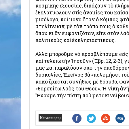
κοσμικῆς ἐξουσίας, διχάζουν τὸ πλήρ
ἐθελοτυφλοῦν στὶς ἀνομίες τοῦ καίσα
μισόλογα, καὶ μόνο ὅταν ὁ κόμπος φτάν
στηλίτευαν, μὲ τὸν τρόπο τους ὁ καθ
ὅπου κι ἂν ἐμφανιζόταν, εἴτε στὸν λαὸ
πολιτικοὺς καὶ ἐκκλησιαστικούς.
Ἀλλὰ μποροῦμε νὰ προσβλέπουμε «εἰς
καὶ τελειωτὴν Ἰησοῦν» (Ἑβρ. 12, 2-3),
μας καὶ παραλύουν ἀπὸ τὴν ἀποθάρρυνση
δυσκολίες, Ἐκεῖνος θὰ «πολεμήσει το
κακὸ ἔρχεται συνήθως μὲ θόρυβο, φα
«θαρσείτω λαὸς τοῦ Θεοῦ». Ἡ νίκη ἀν
Ἔχουμε τὴν πίστη ποὺ μετακινεῖ βουνὰ
Κοινοποίηση: