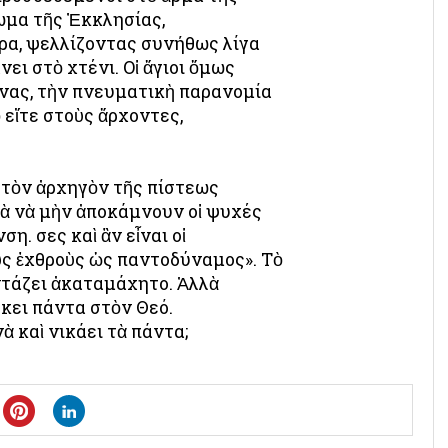
ωμα τῆς Ἐκκλησίας,
ρα, ψελλίζοντας συνήθως λίγα
ει στὸ χτένι. Οἱ ἅγιοι ὅμως
ένας, τὴν πνευματικὴ παρανομία
 εἴτε στοὺς ἄρχοντες,
 τὸν ἀρχηγὸν τῆς πίστεως
 γιὰ νὰ μὴν ἀποκάμνουν οἱ ψυχές
. Ὅσες καὶ ἂν εἶναι οἱ
ὺς ἐχθροὺς ὡς παντοδύναμος». Τὸ
ντάζει ἀκαταμάχητο. Ἀλλὰ
ήκει πάντα στὸν Θεό.
 καὶ νικάει τὰ πάντα;