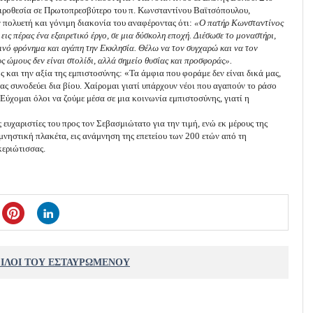
χειροθεσία σε Πρωτοπρεσβύτερο του π. Κωνσταντίνου Βαϊτσόπουλου,
ν πολυετή και γόνιμη διακονία του αναφέροντας ότι:
«Ο πατήρ Κωνσταντίνος
ι εις πέρας ένα εξαιρετικό έργο, σε μια δύσκολη εποχή. Διέσωσε το μοναστήρι,
εινό φρόνημα και αγάπη την Εκκλησία. Θέλω να τον συγχαρώ και να τον
υς ώμους δεν είναι στολίδι, αλλά σημείο θυσίας και προσφοράς».
ς και την αξία της εμπιστοσύνης: «Τα άμφια που φοράμε δεν είναι δικά μας,
μας συνοδεύει δια βίου. Χαίρομαι γιατί υπάρχουν νέοι που αγαπούν το ράσο
Εύχομαι όλοι να ζούμε μέσα σε μια κοινωνία εμπιστοσύνης, γιατί η
 ευχαριστίες του προς τον Σεβασμιώτατο για την τιμή, ενώ εκ μέρους της
νηστική πλακέτα, εις ανάμνηση της επετείου των 200 ετών από τη
κεριώτισσας.
ΦΙΛΟΙ ΤΟΥ ΕΣΤΑΥΡΩΜΕΝΟΥ