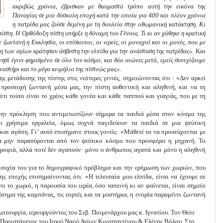
ακριβώς χρόνια, έβρισκαν με θαυμαστό τρόπο αυτή την εικόνα της
Παναγίας σε μια δύσκολη εποχή κατά την οποία για 400 και πλέον χρόνια
η πατρίδα μας ζούσε δεμένη με τη δουλεία στην οθωμανική κατάκτηση. Κι
 πίστη. Η Ορθόδοξη πίστη υπήρξε η δύναμη του Γένους. Τι κι αν χάθηκε η κρατική
 ζωντανή η Εκκλησία, οι επίσκοποι, οι ιερείς, οι μοναχοί και οι μονές, που με
νήμη των αγίων κράτησαν άσβεστη την ελπίδα για την ανάσταση της πατρίδας».
Και
σί έγινε φημισμένο σε όλο τον κόσμο, και δύο αιώνες μετά, εμείς συνεχίζουμε
αστήρι και το μέγα κειμήλιο της πίστεώς μας».
μετάδοσης της πίστης στις νεότερες γενιές, σημειώνοντας ότι : «Δεν αρκεί
προσευχή ζωντανή μέσα μας, την πίστη αυθεντική και αληθινή, και να τη
τι τούτο είναι το χρέος κάθε γονέα και κάθε παππού και γιαγιάς, που με τη
την πρόκληση που αντιμετωπίζουν σήμερα τα παιδιά μέσα στον κόσμο της
αι χρήσιμα εργαλεία, όμως συχνά παγιδεύουν τα παιδιά σε μια ψεύτικη
και αγάπη. Γι’ αυτό επισήμανε στους γονείς: «Μάθετέ τα να προσεύχονται με
α μην παρασύρονται από τον ψεύτικο κόσμο που προσφέρει η μηχανή. Το
ντροφιά, αλλά ποτέ δεν αγαπούν· μόνο ο άνθρωπος αγαπά και μόνο η αληθινή
νησυχία του για το δημογραφικό πρόβλημα και την ερήμωση των χωριών, που
ης εποχής επισημαίνοντας ότι: «Η τελευταία μου ελπίδα, είναι να έχουμε σε
ει το χωριό, η παρουσία του ιερέα, όσο ταπεινή κι αν φαίνεται, είναι σημείο
ύπημα της καμπάνας, τις εορτές και τα μυστήρια, η ενορία παραμένει ζωντανή
ειτουργία, ιερουργούντος του Σεβ. Ποιμενάρχου μας κ. Ιγνατίου. Τον Θείο
 Προιστάμενος του Ιερού Ναού Αγίων Κωνσταντίνου & Ελένης Βόλου. Στο