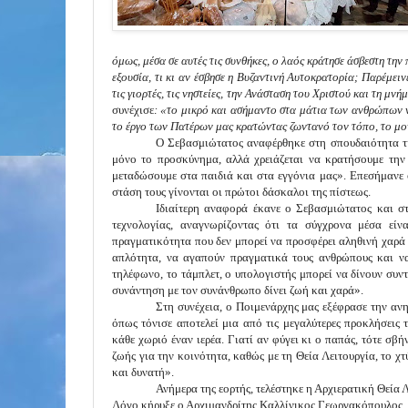
όμως, μέσα σε αυτές τις συνθήκες, ο λαός κράτησε άσβεστη την
εξουσία, τι κι αν έσβησε η Βυζαντινή Αυτοκρατορία; Παρέμεινε
τις γιορτές, τις νηστείες, την Ανάσταση του Χριστού και τη μ
συνέχισε
: «το μικρό και ασήμαντο στα μάτια των ανθρώπων νη
το έργο των Πατέρων μας κρατώντας ζωντανό τον τόπο, το μον
Ο Σεβασμιώτατος αναφέρθηκε στη σπουδαιότητα της 
μόνο το προσκύνημα, αλλά χρειάζεται να κρατήσουμε την 
μεταδώσουμε στα παιδιά και στα εγγόνια μας». Επεσήμανε ό
στάση τους γίνονται οι πρώτοι δάσκαλοι της πίστεως.
Ιδιαίτερη αναφορά έκανε ο Σεβασμιώτατος και σ
τεχνολογίας, αναγνωρίζοντας ότι τα σύγχρονα μέσα είν
πραγματικότητα που δεν μπορεί να προσφέρει αληθινή χαρά 
απλότητα, να αγαπούν πραγματικά τους ανθρώπους και ν
τηλέφωνο, το τάμπλετ, ο υπολογιστής μπορεί να δίνουν συ
συνάντηση με τον συνάνθρωπο δίνει ζωή και χαρά».
Στη συνέχεια, ο Ποιμενάρχης μας εξέφρασε την α
όπως τόνισε αποτελεί μια από τις μεγαλύτερες προκλήσεις τ
κάθε χωριό έναν ιερέα. Γιατί αν φύγει κι ο παπάς, τότε σβήν
ζωής για την κοινότητα, καθώς με τη Θεία Λειτουργία, το χτ
και δυνατή».
Ανήμερα της εορτής, τελέστηκε η Αρχιερατική Θεία Λ
Λόγο κήρυξε ο Αρχιμανδρίτης Καλλίνικος Γεωργακόπουλος,