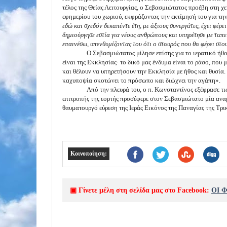
τέλος της Θείας Λειτουργίας, ο Σεβασμιώτατος προέβη στη 
εφημερίου του χωριού, εκφράζοντας την εκτίμησή του για τη
εδώ και σχεδόν δεκαπέντε έτη, με άξιους συνεργάτες, έχει φέρε
δημιούργησε εστία για νέους ανθρώπους και υπηρέτησε με ταπ
επαινέσω, υπενθυμίζοντας του ότι ο σταυρός που θα φέρει στο
Ο Σεβασμιώτατος μίλησε επίσης για το ιερατικό ήθο
είναι της Εκκλησίας· το δικό μας ένδυμα είναι το ράσο, που 
και θέλουν να υπηρετήσουν την Εκκλησία με ήθος και θυσία. 
καχυποψία σκοτώνει το πρόσωπο και διώχνει την αγάπη».
Από την πλευρά του, ο π. Κωνσταντίνος εξέφρασε τις
επιτροπής της εορτής προσέφερε στον Σεβασμιώτατο μία αναμ
θαυματουργό εύρεση της Ιεράς Εικόνος της Παναγίας της Τρι
Κοινοποίηση:
▣ Γίνετε μέλη στη σελίδα μας στο Facebook:
ΟΙ 