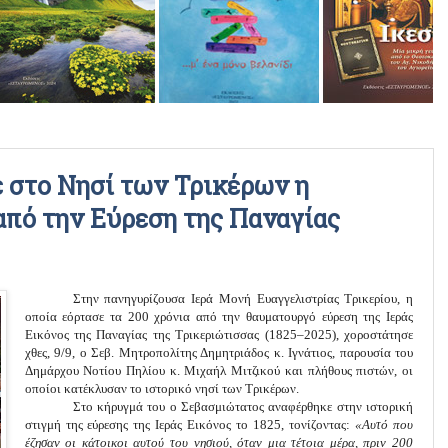
ΡΑΔΙΟΦΩΝΙΚΕΣ ΕΚΠΟΜΠΕΣ
ΒΙΝΤΕΟ
 στο Νησί των Τρικέρων η
από την Εύρεση της Παναγίας
Στην πανηγυρίζουσα Ιερά Μονή Ευαγγελιστρίας Τρικερίου, η
οποία εόρτασε τα 200 χρόνια από την θαυματουργό εύρεση της Ιεράς
Εικόνος της Παναγίας της Τρικεριώτισσας (1825–2025), χοροστάτησε
χθες, 9/9, ο Σεβ. Μητροπολίτης Δημητριάδος κ. Ιγνάτιος, παρουσία του
Δημάρχου Νοτίου Πηλίου κ. Μιχαήλ Μιτζικού και πλήθους πιστών, οι
οποίοι κατέκλυσαν το ιστορικό νησί των Τρικέρων.
Στο κήρυγμά του ο Σεβασμιώτατος αναφέρθηκε στην ιστορική
στιγμή της εύρεσης της Ιεράς Εικόνος το 1825, τονίζοντας:
«Αυτό που
έζησαν οι κάτοικοι αυτού του νησιού, όταν μια τέτοια μέρα, πριν 200