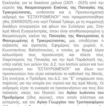
Εκκλησίας για τα διακόσια χρόνια (1825 - 2025) από την
εύρεση
της θαυματουργού Εικόνας της Παναγίας της
Τρικεριώτισσας,
εντάσσεται και η Προσκυνηματική
εκδρομή του "ΕΣΤΑΥΡΩΜΕΝΟΥ" που πραγματοποιήθηκε
χθες (04/09/2025) στο νησί Παλαιά Τρίκερι, με τη συμμετοχή
δεκάδων συνεργατών και φίλων του Συλλόγου μας. Στην
Ιερά Μονή Ευαγγελιστρίας, όπου είναι αποθησαυρισμένη η
θαυματουργός εικόνα της
Παναγίας της Φανερούσας ή
Φανερωμένης ή Τρικεριώτισσας,
μας υποδέχτηκε ο
σεβαστός και αγαπητός Εφημέριος του χωριού, π.
Κωνσταντίνος Βαϊτσόπουλος, ο οποίος με θερμά λόγια
καλωσόρισε τους προσκυνητές και τέλεσε τους
Χαιρετισμούς της Παναγίας και την Ιερά Παράκλησή της,
υπέρ υγείας των μελών του Δ.Σ. των λοιπών μελών και των
συνεργατών του "ΕΣΤΑΥΡΩΜΕΝΟΥ" και όλων των
προσκυνητών που είχαν κατακλίσει το καθολικό της Μονής.
Στη συνέχεια, ο Πρόεδρος του Δ.Σ. του "Ε" ενημέρωσε τους
παρόντες για την ιστορία του νησιού και της Ιερά Μονής. Οι
εκδρομείς είχαν τη ευκαιρία να προσκυνήσουν και τους δύο
παλαιούς ναούς του Νησιού: του
Αγίου Ιωάννου του
Προδρόμου
(18ος αιώνας), στον οποίο τελέστηκε και
εσπερινός, και του
Αγίου Γεωργίου του Τροπαιοφόρου