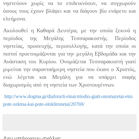
νηστεύουν χωρίς να το επιδεικνύουν, να συγχωρούν
όσους τους έχουν βλάψει και να διάγουν βίο ενάρετο και
ελεήμονα.
Ακολουθεί η Καθαρά Δευτέρα, με την οποία ξεκινά η
περίοδος της Μεγάλης Τεσσαρακοστής. Περίοδος
νηστείας, προσευχής, περισυλλογής, κατά την οποία οι
πιστοί προετοιμάζονται για την μεγάλη Εβδομάδα και την
Ανάσταση του Κυρίου. Ονομάζεται Τεσσαρακοστή γιατί
μιμείται την σαρανταήμερη νηστεία που έκανε ο Χριστός,
ενώ λέγεται και Μεγάλη για να υπάρχει σαφής
διαχωρισμός από τη νηστεία των Χριστουγέννων.
http://www.dogma.gr/diafora/ti-einai-triodio-giati-onomazetai-etsi-
pote-xekina-kai-pote-oloklironetai/20769/
Δεν υπάρχουν σχόλια: