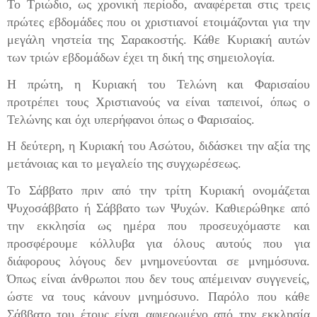
Το Τριώδιο, ως χρονική περίοδο, αναφέρεται στις τρεις
πρώτες εβδομάδες που οι χριστιανοί ετοιμάζονται για την
μεγάλη νηστεία της Σαρακοστής. Κάθε Κυριακή αυτών
των τριών εβδομάδων έχει τη δική της σημειολογία.
Η πρώτη, η Κυριακή του Τελώνη και Φαρισαίου
προτρέπει τους Χριστιανούς να είναι ταπεινοί, όπως ο
Τελώνης και όχι υπερήφανοι όπως ο Φαρισαίος.
Η δεύτερη, η Κυριακή του Ασώτου, διδάσκει την αξία της
μετάνοιας και το μεγαλείο της συγχωρέσεως.
Το Σάββατο πριν από την τρίτη Κυριακή ονομάζεται
Ψυχοσάββατο ή Σάββατο των Ψυχών. Καθιερώθηκε από
την εκκλησία ως ημέρα που προσευχόμαστε και
προσφέρουμε κόλλυβα για όλους αυτούς που για
διάφορους λόγους δεν μνημονεύονται σε μνημόσυνα.
Όπως είναι άνθρωποι που δεν τους απέμειναν συγγενείς,
ώστε να τους κάνουν μνημόσυνο. Παρόλο που κάθε
Σάββατο του έτους είναι αφιερωμένο από την εκκλησία