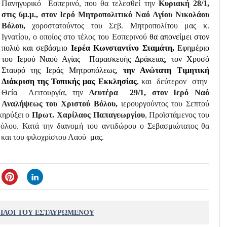
Πανηγυρικό Εσπερινό, που θα τελεσθεί την
Κυριακή 28/1,
στις 6μ.μ., στον Ιερό Μητροπολιτικό Ναό Αγίου Νικολάου
Βόλου,
χοροστατούντος του Σεβ. Μητροπολίτου μας κ.
Ιγνατίου, ο οποίος στο τέλος του Εσπερινού
θα απονείμει στον
πολιό και σεβάσμιο
Ιερέα Κωνσταντίνο Σταμάτη,
Εφημέριο
του Ιερού Ναού Αγίας Παρασκευής Δράκειας, τον Χρυσό
Σταυρό της Ιεράς Μητροπόλεως,
την Ανώτατη Τιμητική
Διάκριση της Τοπικής μας Εκκλησίας
,
και δεύτερον στην
Θεία Λειτουργία, την
Δευτέρα 29/1, στον Ιερό Ναό
Αναλήψεως του Χριστού Βόλου,
ιερουργούντος του Σεπτού
κηρύξει ο
Πρωτ. Χαρίλαος Παπαγεωργίου
, Προϊστάμενος του
όλου. Κατά την διανομή του αντιδώρου ο Σεβασμιώτατος θα
 και του φιλοχρίστου Λαού μας.
ΦΙΛΟΙ ΤΟΥ ΕΣΤΑΥΡΩΜΕΝΟΥ