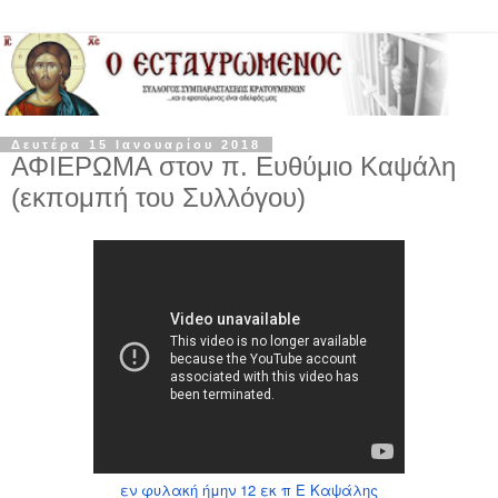
Δευτέρα 15 Ιανουαρίου 2018
ΑΦΙΕΡΩΜΑ στον π. Ευθύμιο Καψάλη
(εκπομπή του Συλλόγου)
εν φυλακή ήμην 12 εκ π Ε Καψάλης