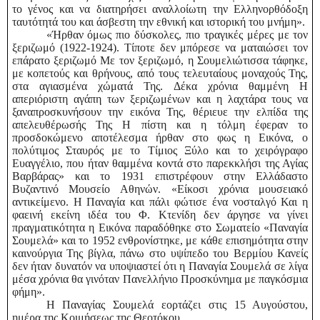
το γένος και να διατηρήσει αναλλοίωτη την Ελληνορθόδοξη
ταυτότητά του και άσβεστη την εθνική και ιστορική του μνήμη».
«Ήρθαν όμως πιο δύσκολες, πιο τραγικές μέρες με τον
ξεριζωμό (1922-1924). Τίποτε δεν μπόρεσε να ματαιώσει τον
επάρατο ξεριζωμό Με τον ξεριζωμό, η Σουμελιώτισσα τάφηκε,
με κοπετούς και θρήνους, από τους τελευταίους μοναχούς Της,
στα αγιασμένα χώματά Της. Δέκα χρόνια θαμμένη Η
απεριόριστη αγάπη των ξεριζωμένων και η λαχτάρα τους να
ξαναπροσκυνήσουν την εικόνα Της, θέριευε την ελπίδα της
απελευθέρωσής Της Η πίστη και η τόλμη έφεραν το
προσδοκώμενο αποτέλεσμα ήρθαν στο φως η Εικόνα, ο
πολύτιμος Σταυρός με το Τίμιος Ξύλο και το χειρόγραφο
Ευαγγέλιο, που ήταν θαμμένα κοντά στο παρεκκλήσι της Αγίας
Βαρβάρας» και το 1931 επιστρέφουν στην Ελλάδαστο
Βυζαντινό Μουσείο Αθηνών. «Είκοσι χρόνια μουσειακό
αντικείμενο. Η Παναγία και πάλι φώτισε ένα νοσταλγό Και η
φαεινή εκείνη ιδέα του Φ. Κτενίδη δεν άργησε να γίνει
πραγματικότητα η Εικόνα παραδόθηκε στο Σωματείο «Παναγία
Σουμελά» και το 1952 ενθρονίστηκε, με κάθε επισημότητα στην
καινούργια Της βίγλα, πάνω στο υψίπεδο του Βερμίου Κανείς
δεν ήταν δυνατόν να υποψιαστεί ότι η Παναγία Σουμελά σε λίγα
μέσα χρόνια θα γινόταν Πανελλήνιο Προσκύνημα με παγκόσμια
φήμη».
Η Παναγίας Σουμελά εορτάζει στις 15 Αυγούστου,
ημέρα της Κοιμήσεως της Θεοτόκου.