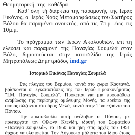
Θεομητορική της καθέδρα.
Καθ’ όλη τή διάρκεια της παραμονής της Ιεράς
Εικόνος, ο Ιερός Ναός Μεταμορφώσεως του Σωτήρος
Βόλου θα παραμένει ανοικτός, από τις 7π.μ. έως τις
10μ.μ.
Το πρόγραμμα των Ιερών Ακολουθιών, επί τη
ελεύσει και παραμονή της Παναγίας Σουμελά στον
Βόλο, δημοσιεύεται στην ιστοσελίδα της Ιεράς
Μητροπόλεως Δημητριάδος
imd
.
gr
Ιστορικό Εικόνας Παναγίας Σουμελά
Στις πλαγιές του Βερμίου, κοντά στο χωριό Καστανιά,
βρίσκονται οι εγκαταστάσεις της του Ιερού Προσκυνήματος
"Ι.Μ. Παναγίας Σουμελά". Πρόκειται για μια προσπάθεια
αναβίωσης της περίφημης ομώνυμης Μονής, τα ερείπια της
οποίας σώζονται στο όρος Μελά, κοντά στην Τραπεζούντα του
Πόντου.
Την πρωτοβουλία αυτή ανέλαβαν οι Πόντιοι, με
πρωτεργάτη τον Φίλωνα Κτενίδη, ιδρυτή του Σωματείου
«Παναγία Σουμελά», το 1950 και ήδη στις αρχές του 1951
άρχισε να υλοποιείται. Τον Αύγουστο μάλιστα του ίδιου έτους