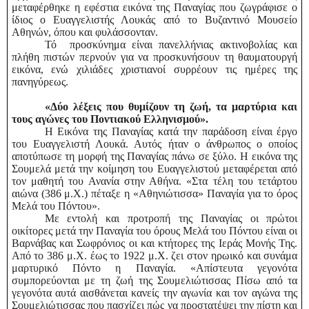
μεταφέρθηκε η εφέστια εικόνα της Παναγίας που ζωγράφισε ο
ίδιος ο Ευαγγελιστής Λουκάς από το Βυζαντινό Μουσείο
Αθηνών, όπου και φυλάσσονταν.
Τό προσκύνημα είναι πανελλήνιας ακτινοβολίας και
πλήθη πιστών περνούν για να προσκυνήσουν τη θαυματουργή
εικόνα, ενώ χιλιάδες χριστιανοί συρρέουν τις ημέρες της
πανηγύρεως.
«Δύο λέξεις που θυμίζουν τη ζωή, τα μαρτύρια και
τους αγώνες του Ποντιακού Ελληνισμού».
Η Εικόνα της Παναγίας κατά την παράδοση είναι έργο
του Ευαγγελιστή Λουκά. Αυτός ήταν ο άνθρωπος ο οποίος
αποτύπωσε τη μορφή της Παναγίας πάνω σε ξύλο. Η εικόνα της
Σουμελά μετά την κοίμηση του Ευαγγελιστού μεταφέρεται από
τον μαθητή του Ανανία στην Αθήνα. «Στα τέλη του τετάρτου
αιώνα (386 μ.Χ.) πέταξε η «Αθηνιώτισσα» Παναγία για το όρος
Μελά του Πόντου».
Με εντολή και προτροπή της Παναγίας οι πρώτοι
οικίτορες μετά την Παναγία του όρους Μελά του Πόντου είναι οι
Βαρνάβας και Σωφρόνιος οι και κτήτορες της Ιεράς Μονής Της.
Από το 386 μ.Χ. έως το 1922 μ.Χ. ζει στον ηρωικό και συνάμα
μαρτυρικό Πόντο η Παναγία. «Απίστευτα γεγονότα
συμπορεύονται με τη ζωή της Σουμελιώτισσας Πίσω από τα
γεγονότα αυτά αισθάνεται κανείς την αγωνία και τον αγώνα της
Σουμελιώτισσας που πασχίζει πώς να προστατέψει την πίστη και