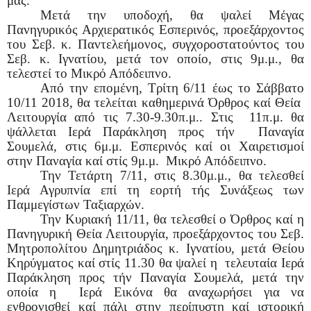
μας.
Μετά την υποδοχή, θα ψαλεί Μέγας
Πανηγυρικός Αρχιερατικός Εσπερινός, προεξάρχοντος
του Σεβ. κ. Παντελεήμονος, συγχοροστατούντος του
Σεβ. κ. Ιγνατίου, μετά τον οποίο, στις 9μ.μ., θα
τελεστεί το Μικρό Απόδειπνο.
Από την επομένη, Τρίτη 6/11 έως το Σάββατο
10/11 2018,
θα τελείται καθημερινά Όρθρος καί Θεία
Λειτουργία από τις 7.30-9.30π.μ.. Στις 11π.μ. θα
ψάλλεται Ιερά Παράκληση προς τήν Παναγία
Σουμελά, στις 6μ.μ. Εσπερινός καί οι Χαιρετισμοί
στην Παναγία καί στίς 9μ.μ. Μικρό Απόδειπνο.
Την Τετάρτη 7/11, στις 8.30μ.μ., θα τελεσθεί
Ιερά Αγρυπνία επί τη εορτή τής Συνάξεως των
Παμμεγίστων Ταξιαρχών.
Την Κυριακή 11/11,
θα τελεσθεί ο Όρθρος καί η
Πανηγυρική Θεία Λειτουργία, προεξάρχοντος του Σεβ.
Μητροπολίτου Δημητριάδος κ. Ιγνατίου, μετά Θείου
Κηρύγματος καί στίς 11.30 θα ψαλεί η τελευταία Ιερά
Παράκληση προς τήν Παναγία Σουμελά, μετά την
οποία η Ιερά Εικόνα θα αναχωρήσει για να
ενθρονισθεί καί πάλι στην περίπυστη καί ιστορική