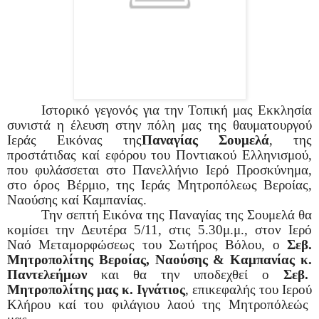
Ιστορικό γεγονός για την Τοπική μας Εκκλησία
συνιστά η έλευση στην πόλη μας της θαυματουργού
Ιεράς Εικόνας της
Παναγίας Σουμελά
, της
προστάτιδας καί εφόρου του Ποντιακού Ελληνισμού,
που φυλάσσεται στο Πανελλήνιο Ιερό Προσκύνημα,
στο όρος Βέρμιο, της Ιεράς Μητροπόλεως Βεροίας,
Ναούσης καί Καμπανίας.
Την σεπτή Εικόνα της Παναγίας της Σουμελά θα
κομίσει την Δευτέρα 5/11, στις 5.30μ.μ., στον Ιερό
Ναό Μεταμορφώσεως του Σωτήρος Βόλου, ο
Σεβ.
Μητροπολίτης Βεροίας, Ναούσης & Καμπανίας κ.
Παντελεήμων
και θα την υποδεχθεί ο
Σεβ.
Μητροπολίτης μας κ. Ιγνάτιος
, επικεφαλής του Ιερού
Κλήρου καί του φιλάγιου λαού της Μητροπόλεώς