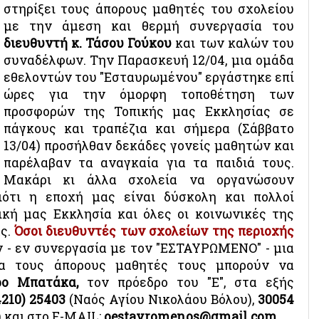
στηρίξει τους άπορους μαθητές του σχολείου
με την άμεση και θερμή συνεργασία του
διευθυντή κ. Τάσου Γούκου
και των καλών του
συναδέλφων. Την Παρασκευή 12/04, μια ομάδα
εθελοντών του "Εσταυρωμένου" εργάστηκε επί
ώρες για την όμορφη τοποθέτηση των
προσφορών της Τοπικής μας Εκκλησίας σε
πάγκους και τραπέζια και σήμερα (Σάββατο
13/04) προσήλθαν δεκάδες γονείς μαθητών και
παρέλαβαν τα αναγκαία για τα παιδιά τους.
Μακάρι κι άλλα σχολεία να οργανώσουν
ιότι η εποχή μας είναι δύσκολη και πολλοί
ική μας Εκκλησία και όλες οι κοινωνικές της
ς.
Όσοι διευθυντές των σχολείων της περιοχής
 - εν συνεργασία με τον "ΕΣΤΑΥΡΩΜΕΝΟ" - μια
ια τους άπορους μαθητές τους μπορούν να
ρο Μπατάκα,
τον πρόεδρο του "Ε", στα εξής
4210) 25403
(Ναός Αγίου Νικολάου Βόλου),
30054
) και στο E-MAIL:
oestavromenos@gmail.com