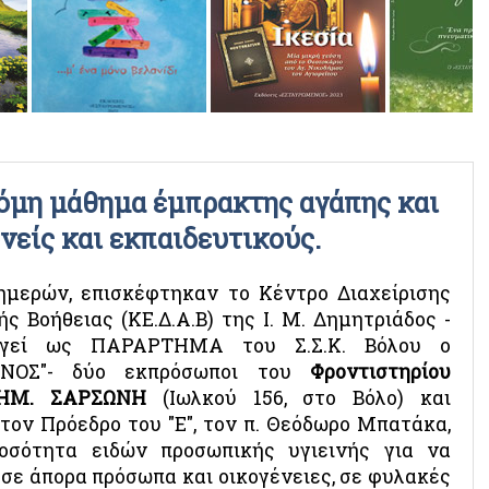
ΡΑΔΙΟΦΩΝΙΚΕΣ ΕΚΠΟΜΠΕΣ
ΒΙΝΤΕΟ
μη μάθημα έμπρακτης αγάπης και
νείς και εκπαιδευτικούς.
ημερών, επισκέφτηκαν το Κέντρο Διαχείρισης
ς Βοήθειας (ΚΕ.Δ.Α.Β) της Ι. Μ. Δημητριάδος -
ργεί ως ΠΑΡΑΡΤΗΜΑ του Σ.Σ.Κ. Βόλου ο
ΕΝΟΣ"- δύο εκπρόσωποι του
Φροντιστηρίου
ΔΗΜ. ΣΑΡΣΩΝΗ
(Ιωλκού 156, στο Βόλο) και
ον Πρόεδρο του "Ε", τον π. Θεόδωρο Μπατάκα,
οσότητα ειδών προσωπικής υγιεινής για να
σε άπορα πρόσωπα και οικογένειες, σε φυλακές