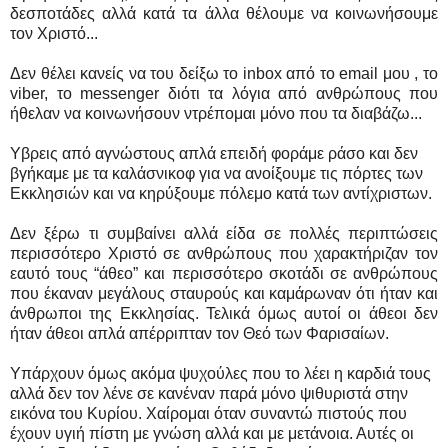
δεσποτάδες αλλά κατά τα άλλα θέλουμε να κοινωνήσουμε
τον Χριστό...
Δεν θέλει κανείς να του δείξω το inbox από το email μου , το
viber, το messenger διότι τα λόγια από ανθρώπους που
ήθελαν να κοινωνήσουν ντρέπομαι μόνο που τα διαβάζω...
Υβρεις από αγνώστους απλά επειδή φοράμε ράσο και δεν
βγήκαμε με τα καλάσνικοφ για να ανοίξουμε τις πόρτες των
Εκκλησιών και να κηρύξουμε πόλεμο κατά των αντίχριστων.
Δεν ξέρω τι συμβαίνει αλλά είδα σε πολλές περιπτώσεις
περισσότερο Χριστό σε ανθρώπους που χαρακτήριζαν τον
εαυτό τους “άθεο” και περισσότερο σκοτάδι σε ανθρώπους
που έκαναν μεγάλους σταυρούς και καμάρωναν ότι ήταν και
άνθρωποι της Εκκλησίας. Τελικά όμως αυτοί οι άθεοι δεν
ήταν άθεοι απλά απέρριπταν τον Θεό των Φαρισαίων.
Υπάρχουν όμως ακόμα ψυχούλες που το λέει η καρδιά τους
αλλά δεν τον λένε σε κανέναν παρά μόνο ψιθυριστά στην
εικόνα του Κυρίου. Χαίρομαι όταν συναντώ πιστούς που
έχουν υγιή πίστη με γνώση αλλά και με μετάνοια. Αυτές οι