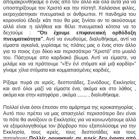
απομακρυνθήκαμε ο ένας από τον άλλο και όλα αυτά για να
υποστηρίξουμε τον Χριστό και την πίστη!!. Χαλάσανε φιλίες,
εκτροχιάστηκαν πνευματικά οι άνθρωποι. Η πανδημία του
κορονοϊού έδειξε κάτι που θα μας ξινίσει αν το ακούσουμε
αλλά είναι η αλήθεια και θέλει πνευματικά κότσια να το
δεχτούμε :
“Ότι έχουμε επιφανειακή ορθόδοξη
πνευματικότητα”.
Αντί να ενωθούμε, διαλυθήκαμε, αντί να
είμαστε αγκαλιά, γυρίσαμε τις πλάτες μας ο ένας στον άλλο
για το ποιος έχει δίκιο και περισσότερο “Χριστό” στο μυαλό
του. Πάσχουμε απο καρδιακό βίωμα. Αντί να είμαστε, να
μιλάμε και να πράττουμε “«Ἐν ἑνὶ στόματι καὶ μιᾷ καρδίᾳ»”
γίναμε χίλια στόματα και κομματιασμένες καρδιές.
Ρίξαμε πυρά σε ιερείς, δεσποτάδες, Συνόδους, Εκκλησίες
και αντί όλοι μαζί να είμαστε ένα, ακόμα και στο λάθος ,
ακόμα και στην κατηφόρα , ακόμα ........ , διαλυθήκαμε.
Πολλοί είναι όσοι έπεσαν στο αμάρτημα της ιεροκατηγορίας .
Αυτό που πρέπει να μας απασχολεί περισσότερο δεν είναι
το πότε θα ανοίξουν οι Εκκλησίες για να κοινωνήσουμε αλλά
να εξομολογηθούμε τον βόρβορο που εξαπολύσαμε για την
Εκκλησία, τους ιερείς, τους δεσποτάδες και τους
πατριάρχες.
Πολλές ρουφιανιές σε ιερείς δεν έγιναν από