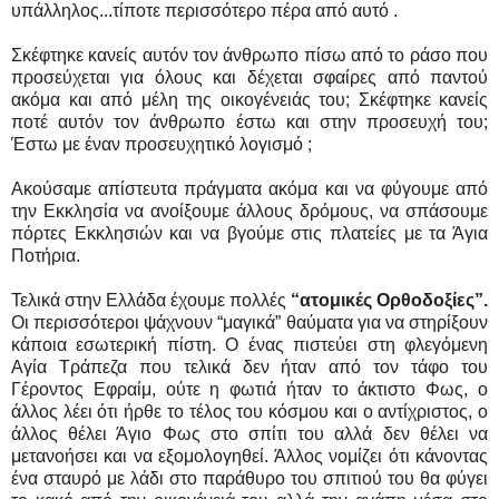
υπάλληλος...τίποτε περισσότερο πέρα από αυτό .
Σκέφτηκε κανείς αυτόν τον άνθρωπο πίσω από το ράσο που
προσεύχεται για όλους και δέχεται σφαίρες από παντού
ακόμα και από μέλη της οικογένειάς του; Σκέφτηκε κανείς
ποτέ αυτόν τον άνθρωπο έστω και στην προσευχή του;
Έστω με έναν προσευχητικό λογισμό ;
Ακούσαμε απίστευτα πράγματα ακόμα και να φύγουμε από
την Εκκλησία να ανοίξουμε άλλους δρόμους, να σπάσουμε
πόρτες Εκκλησιών και να βγούμε στις πλατείες με τα Άγια
Ποτήρια.
Τελικά στην Ελλάδα έχουμε πολλές
“ατομικές Ορθοδοξίες”.
Οι περισσότεροι ψάχνουν “μαγικά” θαύματα για να στηρίξουν
κάποια εσωτερική πίστη. Ο ένας πιστεύει στη φλεγόμενη
Αγία Τράπεζα που τελικά δεν ήταν από τον τάφο του
Γέροντος Εφραίμ, ούτε η φωτιά ήταν το άκτιστο Φως, ο
άλλος λέει ότι ήρθε το τέλος του κόσμου και ο αντίχριστος, ο
άλλος θέλει Άγιο Φως στο σπίτι του αλλά δεν θέλει να
μετανοήσει και να εξομολογηθεί. Άλλος νομίζει ότι κάνοντας
ένα σταυρό με λάδι στο παράθυρο του σπιτιού του θα φύγει